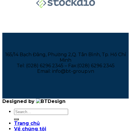
165/14 Bạch Đằng, Phường 2,Q. Tân Bình, Tp. Hồ Chí
Minh
Tel: (028) 6296 2345 – Fax:(028) 6296 2345
Email: info@bt-group.vn
Designed by
Trang chủ
Về chúng tôi