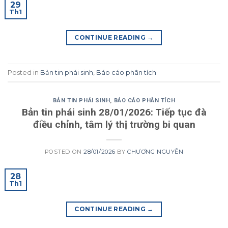
29
Th1
CONTINUE READING
→
Posted in
Bản tin phái sinh
,
Báo cáo phân tích
BẢN TIN PHÁI SINH
,
BÁO CÁO PHÂN TÍCH
Bản tin phái sinh 28/01/2026: Tiếp tục đà
điều chỉnh, tâm lý thị trường bi quan
POSTED ON
28/01/2026
BY
CHƯƠNG NGUYỄN
28
Th1
CONTINUE READING
→