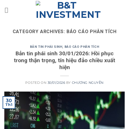
Skip
to
content
CATEGORY ARCHIVES:
BÁO CÁO PHÂN TÍCH
BẢN TIN PHÁI SINH
,
BÁO CÁO PHÂN TÍCH
Bản tin phái sinh 30/01/2026: Hồi phục
trong thận trọng, tín hiệu đảo chiều xuất
hiện
POSTED ON
30/01/2026
BY
CHƯƠNG NGUYỄN
30
Th1