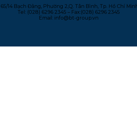
165/14 Bạch Đằng, Phường 2,Q. Tân Bình, Tp. Hồ Chí Min
Tel: (028) 6296 2345 – Fax:(028) 6296 2345
Email: info@bt-group.vn