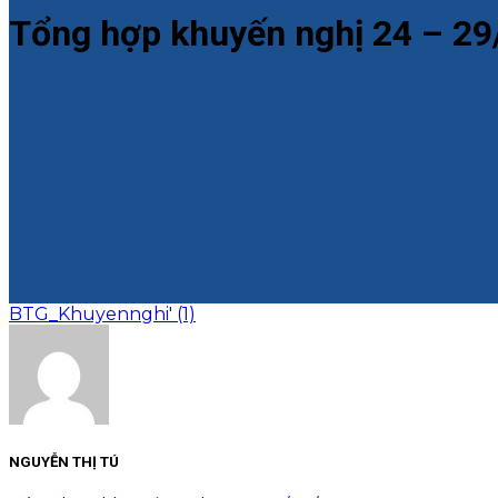
Tổng hợp khuyến nghị 24 – 2
BTG_Khuyennghi' (1)
NGUYỄN THỊ TÚ