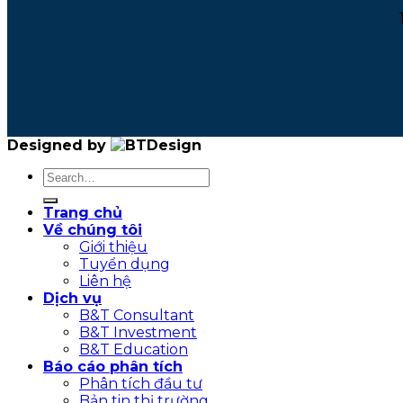
Designed by
Trang chủ
Về chúng tôi
Giới thiệu
Tuyển dụng
Liên hệ
Dịch vụ
B&T Consultant
B&T Investment
B&T Education
Báo cáo phân tích
Phân tích đầu tư
Bản tin thị trường