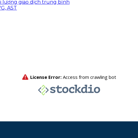
ối lượng giao dịch trung bình
WG, AST