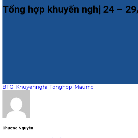
Tổng hợp khuyến nghị 24 – 29
BTG_Khuyennghi_Tonghop_Maumoi
Chương Nguyễn