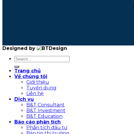
Designed by
Trang chủ
Về chúng tôi
Giới thiệu
Tuyển dụng
Liên hệ
Dịch vụ
B&T Consultant
B&T Investment
B&T Education
Báo cáo phân tích
Phân tích đầu tư
Bản tin thị trường