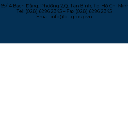
165/14 Bạch Đằng, Phường 2,Q. Tân Bình, Tp. Hồ Chí Min
Tel: (028) 6296 2345 – Fax:(028) 6296 2345
Email: info@bt-group.vn