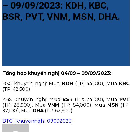
– 09/09/2023: KDH, KBC,
BSR, PVT, VNM, MSN, DHA.
Tổng hợp khuyến nghị 04/09 – 09/09/2023:
BSC khuyến nghị: Mua
KDH
(TP: 44,100), Mua
KBC
(TP: 42,500)
KBS khuyến nghị: Mua
BSR
(TP: 24,100), Mua
PVT
(TP: 28,900), Mua
VNM
(TP: 84,000), Mua
MSN
(TP:
97,100), Mua
DHA
(TP: 62,600)
BTG_Khuyennghi_09092023