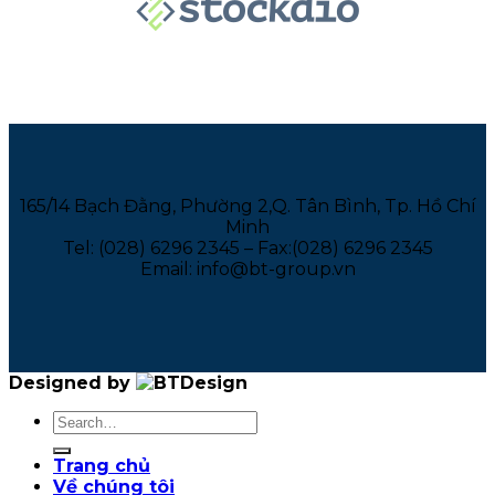
165/14 Bạch Đằng, Phường 2,Q. Tân Bình, Tp. Hồ Chí
Minh
Tel: (028) 6296 2345 – Fax:(028) 6296 2345
Email: info@bt-group.vn
Designed by
Trang chủ
Về chúng tôi