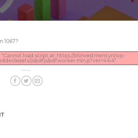
n 1067?
 "Cannot load script at: https://btinvestment.vn/wp-
er/assets/js/pdfjs/pdf.worker.min.js?ver=4.6.4".
NT