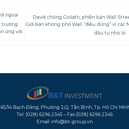
ối ngoại
David chống Goliath, phiên bản Wall Stree
Giới bán khống phố Wall “điêu đứng” vì các 
ị trường
n ứng với
đầu tư nhỏ lẻ
165/14 Bạch Đằng, Phường 2,Q. Tân Bình, Tp. Hồ Chí Min
Tel: (028) 6296 2345 – Fax:(028) 6296 2345
Email: info@bt-group.vn