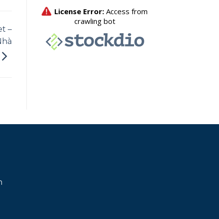
t –
Nhà
h