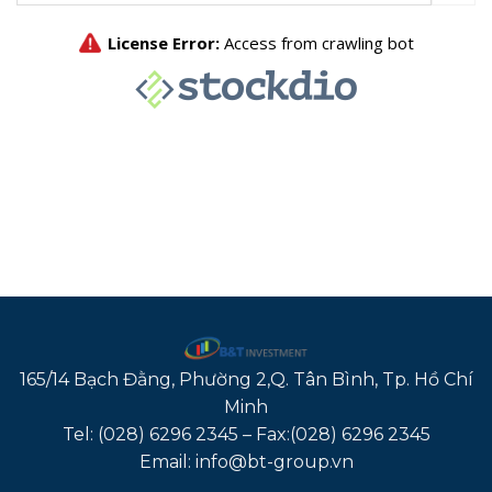
165/14 Bạch Đằng, Phường 2,Q. Tân Bình, Tp. Hồ Chí
Minh
Tel: (028) 6296 2345 – Fax:(028) 6296 2345
Email: info@bt-group.vn