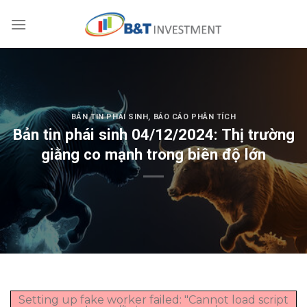
Skip
to
content
BẢN TIN PHÁI SINH
,
BÁO CÁO PHÂN TÍCH
Bản tin phái sinh 04/12/2024: Thị trường
giằng co mạnh trong biên độ lớn
Setting up fake worker failed: "Cannot load script