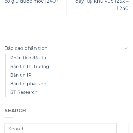
có giữ được mốc 1240?
đáy” tại khu vực 123x –
1.240
Báo cáo phân tích
Phân tích đầu tư
Bản tin thị trường
Bản tin IR
Bản tin phái sinh
BT Research
SEARCH