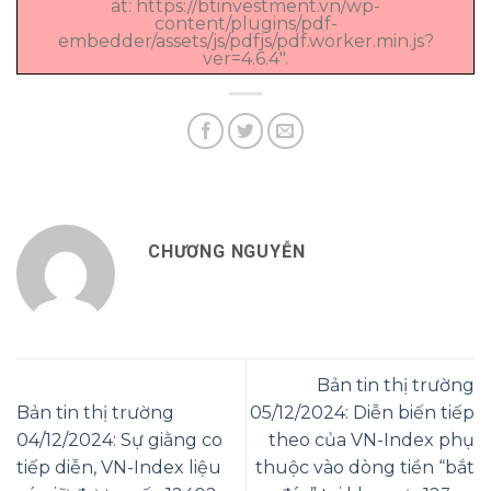
at: https://btinvestment.vn/wp-
content/plugins/pdf-
embedder/assets/js/pdfjs/pdf.worker.min.js?
ver=4.6.4".
CHƯƠNG NGUYỄN
Bản tin thị trường
Bản tin thị trường
05/12/2024: Diễn biến tiếp
04/12/2024: Sự giằng co
theo của VN-Index phụ
tiếp diễn, VN-Index liệu
thuộc vào dòng tiền “bắt