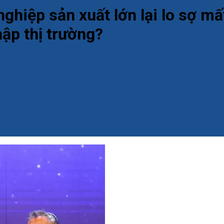
hiệp sản xuất lớn lại lo sợ mấ
ập thị trường?