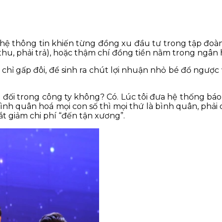
ệ thông tin khiến từng đồng xu đầu tư trong tập đoàn 
thu, phải trả), hoặc thậm chí đồng tiền nằm trong ngân 
hỉ gấp đôi, để sinh ra chút lợi nhuận nhỏ bé đổ ngược v
 đối trong công ty không? Có. Lúc tôi đưa hệ thống báo 
ếu bình quân hoá mọi con số thì mọi thứ là bình quân, phải
t giảm chi phí “đến tận xương”.