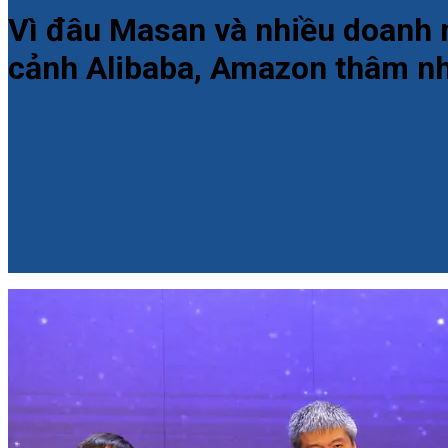
Vì đâu Masan và nhiều doanh ng
cảnh Alibaba, Amazon thâm nh