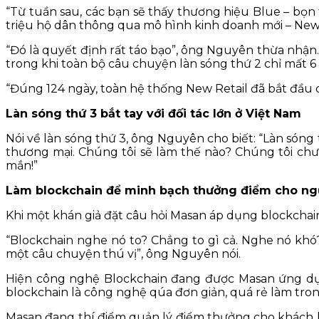
“Từ tuần sau, các bạn sẽ thấy thương hiệu Blue – bọn 
triệu hộ dân thông qua mô hình kinh doanh mới – New 
“Đó là quyết định rất táo bạo”, ông Nguyên thừa nhận.
trong khi toàn bộ câu chuyện làn sóng thứ 2 chỉ mất 6 
“Đúng 124 ngày, toàn hệ thống New Retail đã bắt đầu 
Làn sóng thứ 3 bắt tay với đối tác lớn ở Việt Nam
Nói về làn sóng thứ 3, ông Nguyên cho biết: “Làn sóng t
thương mại. Chúng tôi sẽ làm thế nào? Chúng tôi chư
mắn!”
Làm blockchain để minh bạch thưởng điểm cho ngư
Khi một khán giả đặt câu hỏi Masan áp dụng blockchai
“Blockchain nghe nó to? Chẳng to gì cả. Nghe nó khó?
một câu chuyện thú vị”, ông Nguyên nói.
Hiện công nghệ Blockchain đang được Masan ứng dụn
blockchain là công nghệ qúa đơn giản, quá rẻ làm trong
Masan đang thí điểm quản lý điểm thưởng cho khách h