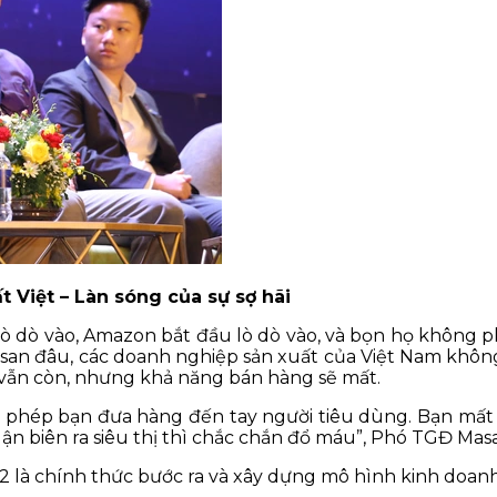
 Việt – Làn sóng của sự sợ hãi
lò dò vào, Amazon bắt đầu lò dò vào, và bọn họ không p
 Masan đâu, các doanh nghiệp sản xuất của Việt Nam khôn
 vẫn còn, nhưng khả năng bán hàng sẽ mất.
o phép bạn đưa hàng đến tay người tiêu dùng. Bạn mất
ận biên ra siêu thị thì chắc chắn đổ máu”, Phó TGĐ Mas
2 là chính thức bước ra và xây dựng mô hình kinh doanh