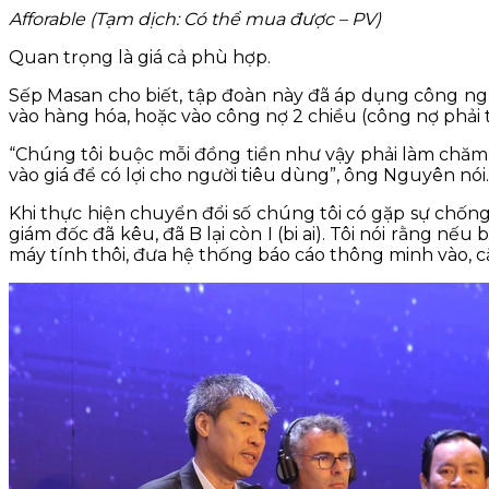
Afforable (Tạm dịch: Có thể mua được – PV)
Quan trọng là giá cả phù hợp.
Sếp Masan cho biết, tập đoàn này đã áp dụng công ngh
vào hàng hóa, hoặc vào công nợ 2 chiều (công nợ phải 
“Chúng tôi buộc mỗi đồng tiền như vậy phải làm chăm c
vào giá để có lợi cho người tiêu dùng”, ông Nguyên nói.
Khi thực hiện chuyển đổi số chúng tôi có gặp sự chống
giám đốc đã kêu, đã B lại còn I (bi ai). Tôi nói rằng n
máy tính thôi, đưa hệ thống báo cáo thông minh vào, cắ