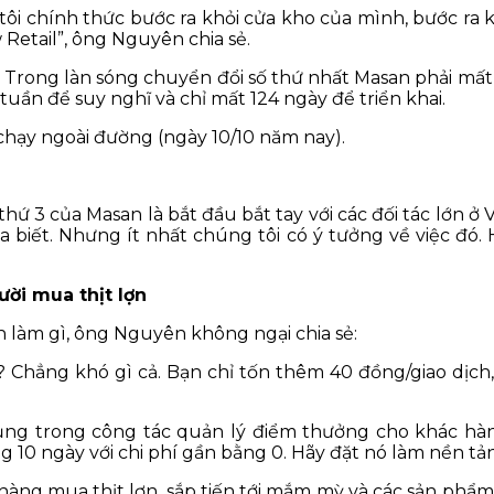
tôi chính thức bước ra khỏi cửa kho của mình, bước ra
Retail”, ông Nguyên chia sẻ.
 Trong làn sóng chuyển đổi số thứ nhất Masan phải mất 3
tuần để suy nghĩ và chỉ mất 124 ngày để triển khai.
chạy ngoài đường (ngày 10/10 năm nay).
hứ 3 của Masan là bắt đầu bắt tay với các đối tác lớn ở 
a biết. Nhưng ít nhất chúng tôi có ý tưởng về việc đ
ời mua thịt lợn
n làm gì, ông Nguyên không ngại chia sẻ:
 Chẳng khó gì cả. Bạn chỉ tốn thêm 40 đồng/giao dịch,
g trong công tác quản lý điểm thưởng cho khác hàn
 10 ngày với chi phí gần bằng 0. Hãy đặt nó làm nền tản
àng mua thịt lợn, sắp tiến tới mắm mỳ và các sản ph