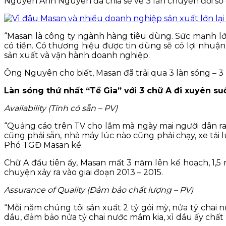
Nguyễn Anh Nguyên đã chia sẻ về 3 lần chuyển đổi số
“Masan là công ty ngành hàng tiêu dùng. Sức mạnh lớn
có tiền. Có thương hiệu được tin dùng sẽ có lợi nh
sản xuất và vận hành doanh nghiệp.
Ông Nguyên cho biết, Masan đã trải qua 3 làn sóng – 3 
Làn sóng thứ nhất “Tề Gia” với 3 chữ A đi xuyên su
Availability (Tính có sẵn – PV)
“Quảng cáo trên TV cho lắm mà ngày mai người dân ra 
cũng phải sẵn, nhà máy lúc nào cũng phải chạy, xe tải
Phó TGĐ Masan kể.
Chữ A đầu tiên ấy, Masan mất 3 năm lên kế hoạch, 1,5 
chuyện xảy ra vào giai đoạn 2013 – 2015.
Assurance of Quality (Đảm bảo chất lượng – PV)
“Mỗi năm chúng tôi sản xuất 2 tỷ gói mỳ, nửa tỷ chai
dầu, đảm bảo nửa tỷ chai nước mắm kia, xì dầu ấy chất