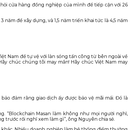
 khỏi cửa hàng đồng nghiệp của mình để tiếp cận với 26
 năm để xây dựng, và 1,5 năm triển khai tức là 4,5 năm
Việt Nam để tự vệ với làn sóng tấn công từ bên ngoài về
ó. Hãy chúc chúng tôi may mắn! Hãy chúc Việt Nam may
 bảo đảm rằng giao dịch ấy được bảo vệ mãi mái. Đó là
g. “Blockchain Masan làm không như mọi người nghĩ,
g trước rồi nghĩ xem làm gì”, ông Nguyên chia sẻ.
ẩm khác. Nhiều doanh nghiệp làm hệ thống điểm thưởng