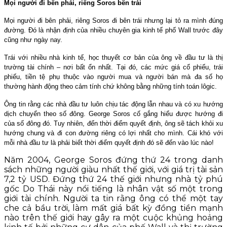
Mọi người đi bên phải, riêng Soros bên trái
Mọi người đi bên phải, riêng Soros đi bên trái nhưng lại tỏ ra mình đúng
đường. Đó là nhận định của nhiều chuyên gia kinh tế phố Wall trước đây
cũng như ngày nay.
Trái với nhiều nhà kinh tế, học thuyết cơ bản của ông về đầu tư là thị
trường tài chính – nơi bất ổn nhất. Tại đó, các mức giá cổ phiếu, trái
phiếu, tiền tệ phụ thuộc vào người mua và người bán mà đa số họ
thường hành động theo cảm tính chứ không bằng những tính toán lôgic.
Ông tin rằng các nhà đầu tư luôn chịu tác động lẫn nhau và có xu hướng
dịch chuyển theo số đông. George Soros cố gắng hiểu được hướng đi
của số đông đó. Tuy nhiên, đến thời điểm quyết định, ông sẽ tách khỏi xu
hướng chung và đi con đường riêng có lợi nhất cho mình. Cái khó với
mỗi nhà đầu tư là phải biết thời điểm quyết định đó sẽ đến vào lúc nào!
Năm 2004, George Soros đứng thứ 24 trong danh
sách những người giàu nhất thế giới, với giá trị tài sản
7,2 tỷ USD. Đứng thứ 24 thế giới nhưng nhà tỷ phú
gốc Do Thái này nổi tiếng là nhân vật số một trong
giới tài chính. Người ta tin rằng ông có thể một tay
che cả bầu trời, làm mất giá bất kỳ đồng tiền mạnh
nào trên thế giới hay gây ra một cuộc khủng hoảng