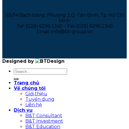
165/14 Bạch Đằng, Phường 2,Q. Tân Bình, Tp. Hồ Chí
Minh
Tel: (028) 6296 2345 – Fax:(028) 6296 2345
Email: info@bt-group.vn
Designed by
Trang chủ
Về chúng tôi
Giới thiệu
Tuyển dụng
Liên hệ
Dịch vụ
B&T Consultant
B&T Investment
B&T Education