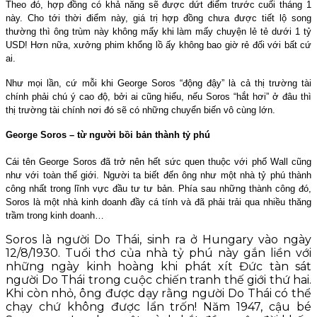
Theo đó, hợp đồng có khả năng sẽ được dứt điểm trước cuối tháng 1
này. Cho tới thời điểm này, giá trị hợp đồng chưa được tiết lộ song
thường thì ông trùm này không mấy khi làm mấy chuyện lẻ tẻ dưới 1 tỷ
USD! Hơn nữa, xưởng phim khổng lồ ấy không bao giờ rẻ đối với bất cứ
ai.
Như mọi lần, cứ mỗi khi George Soros “động đậy” là cả thị trường tài
chính phải chú ý cao độ, bởi ai cũng hiểu, nếu Soros “hắt hơi” ở đâu thì
thị trường tài chính nơi đó sẽ có những chuyển biến vô cùng lớn.
George Soros – từ người bồi bản thành tỷ phú
Cái tên George Soros đã trở nên hết sức quen thuộc với phố Wall cũng
như với toàn thế giới. Người ta biết đến ông như một nhà tỷ phú thành
công nhất trong lĩnh vực đầu tư tư bản. Phía sau những thành công đó,
Soros là một nhà kinh doanh đầy cá tính và đã phải trải qua nhiều thăng
trầm trong kinh doanh…
Soros là người Do Thái, sinh ra ở Hungary vào ngày
12/8/1930. Tuổi thơ của nhà tỷ phú này gắn liền với
những ngày kinh hoàng khi phát xít Đức tàn sát
người Do Thái trong cuộc chiến tranh thế giới thứ hai.
Khi còn nhỏ, ông được dạy rằng người Do Thái có thể
chạy chứ không được lẩn trốn! Năm 1947, cậu bé