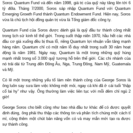
Soros Quantum Fund và đến năm 1998, giá trị của quỹ này tăng lên tới 6
tỷ đôla. Tháng 7/2000, Soros sáp nhập Quantum Fund với Quantum
Emerging Growth Fund thành Quantum Endowment Fund. Hiện nay, Soros
vừa là chủ tịch hội đồng quản trị vừa là Tổng giám đốc công ty.
Quantum Fund của Soros được đánh giá là quỹ đầu tư thành công nhất
trong lịch sử kinh tế thế giới. Trong suốt thập niên 1970, hầu hết các nhà
đầu cơ giá xuống đều bị thua lỗ, riêng Quantum lợi nhuận vẫn tăng mạnh
hàng năm. Quantum chỉ có một năm lỗ duy nhất trong suốt 30 năm hoạt
động là năm 1981. Ngày nay, Quantum là một trong những quỹ hùng
mạnh nhất trong số 3.000 quỹ tương hỗ trên thế giới. Các chi nhánh của
nó trải dài từ Trung đến Đông Âu, Nga, Trung Đông, Nam Mỹ, Guatemala
và Mỹ.
Có lẽ một trong những yếu tố làm nên thành công của George Soros là
ông luôn say sưa làm việc không mệt mỏi, ngay cả khi đã ở cái tuổi “thập
cổ lai hy” như vậy. Ông thường làm việc liên tục với mỗi đêm chỉ ngủ 2
giờ!
George Soros cho biết cũng như bao nhà đầu tư khác để có được quyết
định đúng, ông phải thu thập các thông tin và phân tích chúng một cách tỉ
mỉ, cộng thêm một chút bản năng vốn có và may mắn mới tạo ra được
sự thành công.