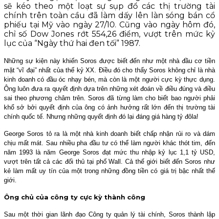
sẽ kéo theo một loạt sự sụp đổ các thị trường tài
chính trên toàn cầu đã làm dấy lên làn sóng bán cổ
phiếu tại Mỹ vào ngày 27/10. Cũng vào ngày hôm đó,
chỉ số Dow Jones rớt 554,26 điểm, vượt trên mức kỷ
lục của “Ngày thứ hai đen tối” 1987.
Những sự kiện này khiến Soros được biết đến như một nhà đầu cơ tiền
mặt “vĩ đại” nhất của thế kỷ XX. Điều đó cho thấy Soros không chỉ là nhà
kinh doanh có đầu óc nhạy bén, mà còn là một người cực kỳ thực dụng.
Ông luôn đưa ra quyết định dựa trên những xét đoán về điều đúng và điều
sai theo phương châm trên. Soros đã từng làm cho biết bao người phải
khổ sở bởi quyết định của ông có ảnh hưởng rất lớn đến thị trường tài
chính quốc tế. Nhưng những quyết định đó lại đáng giá hàng tỷ đôla!
George Soros tỏ ra là một nhà kinh doanh biết chấp nhận rủi ro và dám
chịu mất mát. Sau nhiều pha đầu tư có thể làm người khác thót tim, đến
năm 1993 là năm George Soros đạt mức thu nhập kỷ lục 1,1 tỷ USD,
vượt trên tất cả các đối thủ tại phố Wall. Cả thế giới biết đến Soros như
kẻ làm mất uy tín của một trong những đồng tiền có giá trị bậc nhất thế
giới.
Ông chủ của công ty cực kỳ thành công
Sau một thời gian lãnh đạo Công ty quản lý tài chính, Soros thành lập