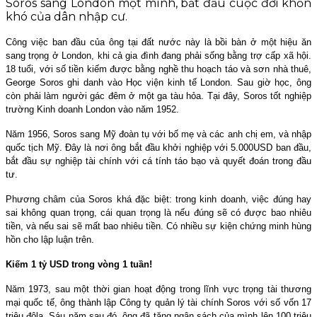
Soros sang London một mình, bắt đầu cuộc đời khốn
khó của dân nhập cư.
Công việc ban đầu của ông tại đất nước này là bồi bàn ở một hiệu ăn
sang trọng ở London, khi cả gia đình đang phải sống bằng trợ cấp xã hội.
18 tuổi, với số tiền kiếm được bằng nghề thu hoạch táo và sơn nhà thuê,
George Soros ghi danh vào Học viện kinh tế London. Sau giờ học, ông
còn phải làm người gác đêm ở một ga tàu hỏa. Tại đây, Soros tốt nghiệp
trường Kinh doanh London vào năm 1952.
Năm 1956, Soros sang Mỹ đoàn tụ với bố mẹ và các anh chị em, và nhập
quốc tịch Mỹ. Đây là nơi ông bắt đầu khởi nghiệp với 5.000USD ban đầu,
bắt đầu sự nghiệp tài chính với cá tính táo bạo và quyết đoán trong đầu
tư
.
P
hương châm của Soros khá đặc biệt: trong kinh doanh, việc đúng hay
sai không quan trọng, cái quan trọng là nếu đúng sẽ có được bao nhiêu
tiền, và nếu sai sẽ mất bao nhiêu tiền. Có nhiều sự kiện chứng minh hùng
hồn cho lập luận trên.
Kiếm 1 tỷ USD trong vòng 1 tuần!
Năm 1973, sau một thời gian hoạt động trong lĩnh vực trọng tài thương
mại quốc tế, ông thành lập Công ty quản lý tài chính Soros với số vốn 17
triệu đôla. Sáu năm sau đó, ông đã tăng ngân sách của mình lên 100 triệu