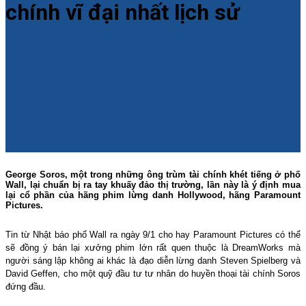
chính vĩ đại nhất lịch sử
George Soros, một trong những ông trùm tài chính khét tiếng ở phố
Wall, lại chuẩn bị ra tay khuấy đảo thị trường, lần này là ý định mua
lại cổ phần của hãng phim lừng danh Hollywood, hãng Paramount
Pictures.
Tin từ Nhật báo phố Wall ra ngày 9/1 cho hay Paramount Pictures có thể
sẽ đồng ý bán lại xưởng phim lớn rất quen thuộc là DreamWorks mà
người sáng lập không ai khác là đạo diễn lừng danh Steven Spielberg và
David Geffen, cho một quỹ đầu tư tư nhân do huyền thoại tài chính Soros
đứng đầu.