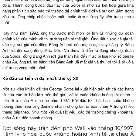
đôla. Thành công bước đầu này của Soros là nhờ sự kết hợp giữa khả
năng phân tích sắc sảo thị trường tài chính thế giới và sự can đảm trong
đầu tư. Ông chấp nhận hoặc mất, hoặc được từng ấy tiền trong chớp
mắt.
Hay như năm 1992, ông thu được một món lợi lớn từ những dự đoán
chính xác của mình về thị trường tiền tệ thế giới. Ông đặt cược cả gia tài
vào sự sụt giá của đồng Bảng Anh và còn mạnh dạn vay hàng tỷ Bảng
Anh và đổi sang đồng Mác Đức. Và thực tế diễn ra đúng như dự đoán
của Soros: đồng Bảng Anh rớt giá thảm hại đến mức bị loại khỏi rổ tiền tệ
châu Âu, ông trả nợ bằng tiền Bảng Anh đã mất giá và thu lợi tới 1 tỷ đôla
chỉ trong vòng một tuần!
Kẻ đầu cơ tiền vĩ đại nhất thế kỷ XX
Một sự kiện khiến cái tên George Soros lại xuất hiện trên tất cả các hàng
tít của các tờ báo lớn trên thế giới, đó là cuộc khủng hoảng tài chính –
tiền tệ ở châu Á mùa hè năm 1997. Bắt đầu từ Thái Lan, cuộc khủng
hoảng theo hiệu ứng đôminô nhanh chóng lan ra toàn châu Á trong nhiều
tháng tiếp theo. Như một kết quả tất yếu, các thị trường chứng khoán tại
châu Á tụt dốc nhanh chóng.
Đợt sóng này tràn đến phố Wall vào tháng 10/1997.
Tâm lý lo ngại cuộc khủng hoảng kinh tế tại châu Á