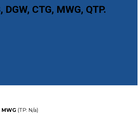
B, DGW, CTG, MWG, QTP.
n
MWG
(TP: N/a)