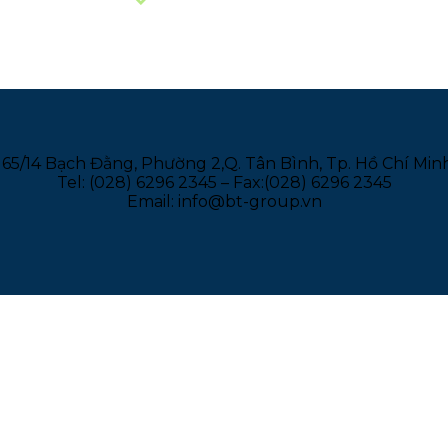
165/14 Bạch Đằng, Phường 2,Q. Tân Bình, Tp. Hồ Chí Min
Tel: (028) 6296 2345 – Fax:(028) 6296 2345
Email: info@bt-group.vn