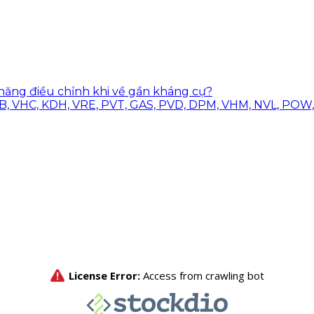
ả năng điều chỉnh khi về gần kháng cự?
B, VHC, KDH, VRE, PVT, GAS, PVD, DPM, VHM, NVL, POW, 