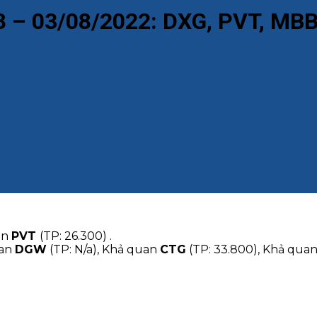
08 – 03/08/2022: DXG, PVT, MB
an
PVT
(TP: 26.300) .
uan
DGW
(TP: N/a), Khả quan
CTG
(TP: 33.800), Khả qua