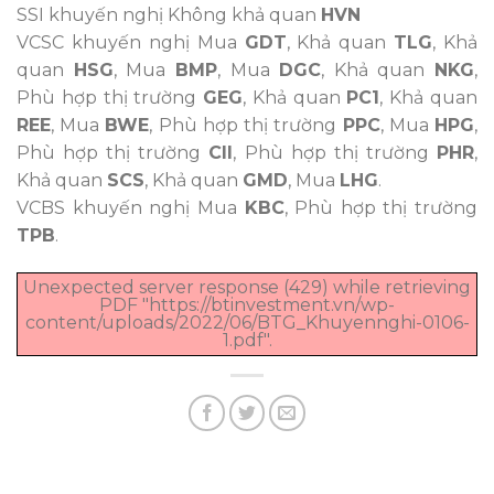
SSI khuyến nghị Không khả quan
HVN
VCSC khuyến nghị Mua
GDT
, Khả quan
TLG
, Khả
quan
HSG
, Mua
BMP
, Mua
DGC
, Khả quan
NKG
,
Phù hợp thị trường
GEG
, Khả quan
PC1
, Khả quan
REE
, Mua
BWE
, Phù hợp thị trường
PPC
, Mua
HPG
,
Phù hợp thị trường
CII
, Phù hợp thị trường
PHR
,
Khả quan
SCS
, Khả quan
GMD
, Mua
LHG
.
VCBS khuyến nghị Mua
KBC
, Phù hợp thị trường
TPB
.
Unexpected server response (429) while retrieving
PDF "https://btinvestment.vn/wp-
content/uploads/2022/06/BTG_Khuyennghi-0106-
1.pdf".