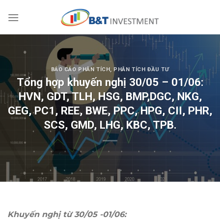
Skip
to
content
BÁO CÁO PHÂN TÍCH
,
PHÂN TÍCH ĐẦU TƯ
Tổng hợp khuyến nghị 30/05 – 01/06:
HVN, GDT, TLH, HSG, BMP,DGC, NKG,
GEG, PC1, REE, BWE, PPC, HPG, CII, PHR,
SCS, GMD, LHG, KBC, TPB.
Khuyến nghị từ 30/05 -01/06: