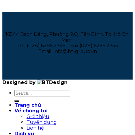
165/14 Bạch Đằng, Phường 2,Q. Tân Bình, Tp. Hồ Chí
Minh
Tel: (028) 6296 2345 – Fax:(028) 6296 2345
Email: info@bt-group.vn
Designed by
Trang chủ
Về chúng tôi
Giới thiệu
Tuyển dụng
Liên hệ
Dịch vụ