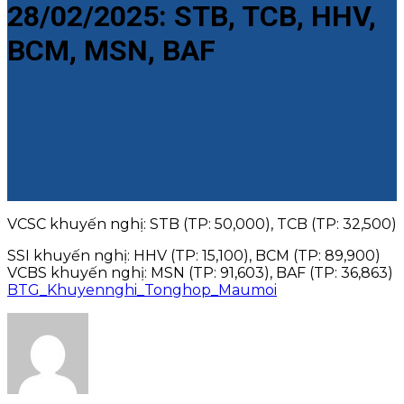
28/02/2025: STB, TCB, HHV,
BCM, MSN, BAF
VCSC khuyến nghị: STB (TP: 50,000), TCB (TP: 32,500)
SSI khuyến nghị: HHV (TP: 15,100), BCM (TP: 89,900)
VCBS khuyến nghị: MSN (TP: 91,603), BAF (TP: 36,863)
BTG_Khuyennghi_Tonghop_Maumoi