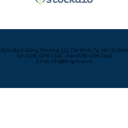
165/14 Bạch Đằng, Phường 2,Q. Tân Bình, Tp. Hồ Chí Min
Tel: (028) 6296 2345 – Fax:(028) 6296 2345
Email: info@bt-group.vn