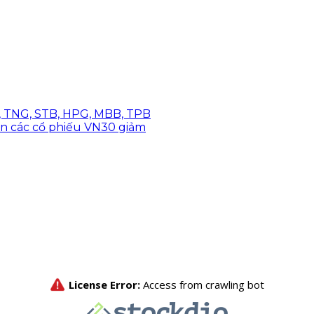
W, TNG, STB, HPG, MBB, TPB
lớn các cổ phiếu VN30 giảm