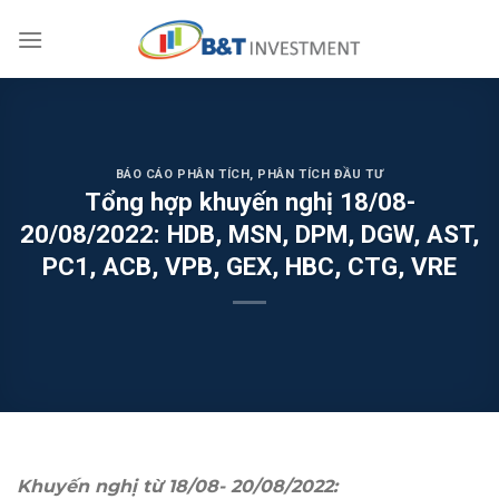
Skip
to
content
BÁO CÁO PHÂN TÍCH
,
PHÂN TÍCH ĐẦU TƯ
Tổng hợp khuyến nghị 18/08-
20/08/2022: HDB, MSN, DPM, DGW, AST,
PC1, ACB, VPB, GEX, HBC, CTG, VRE
Khuyến nghị từ 18/08- 20/08/2022: