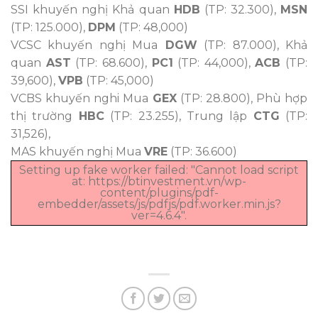
SSI khuyến nghị Khả quan
HDB
(TP: 32.300),
MSN
(TP: 125.000),
DPM
(TP: 48,000)
VCSC khuyến nghị Mua
DGW
(TP: 87.000), Khả
quan
AST
(TP: 68.600),
PC1
(TP: 44,000),
ACB
(TP:
39,600),
VPB
(TP: 45,000)
VCBS khuyến nghi Mua
GEX
(TP: 28.800), Phù hợp
thị trường
HBC
(TP: 23.255), Trung lập
CTG
(TP:
31,526),
MAS khuyến nghị Mua
VRE
(TP: 36.600)
Setting up fake worker failed: "Cannot load script
at: https://btinvestment.vn/wp-
content/plugins/pdf-
embedder/assets/js/pdfjs/pdf.worker.min.js?
ver=4.6.4".