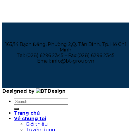
165/14 Bạch Đằng, Phường 2,Q. Tân Bình, Tp. Hồ Chí
Minh
Tel: (028) 6296 2345 – Fax:(028) 6296 2345
Email: info@bt-group.vn
Designed by
Trang chủ
Về chúng tôi
Giới thiệu
Tuyển dụng