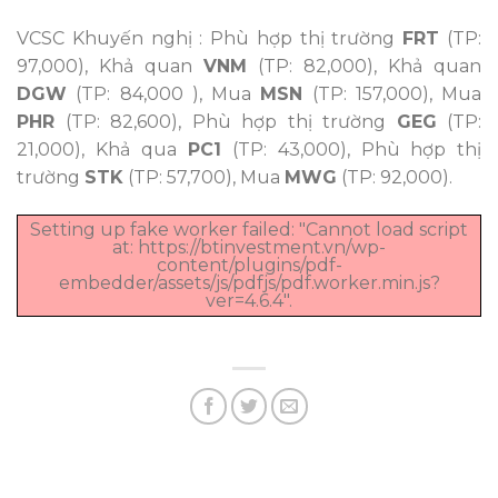
VCSC Khuyến nghị : Phù hợp thị trường
FRT
(TP:
97,000), Khả quan
VNM
(TP: 82,000), Khả quan
DGW
(TP: 84,000 ), Mua
MSN
(TP: 157,000), Mua
PHR
(TP: 82,600), Phù hợp thị trường
GEG
(TP:
21,000), Khả qua
PC1
(TP: 43,000), Phù hợp thị
trường
STK
(TP: 57,700), Mua
MWG
(TP: 92,000).
Setting up fake worker failed: "Cannot load script
at: https://btinvestment.vn/wp-
content/plugins/pdf-
embedder/assets/js/pdfjs/pdf.worker.min.js?
ver=4.6.4".