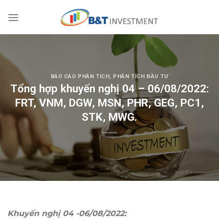
Skip
to
content
BÁO CÁO PHÂN TÍCH
,
PHÂN TÍCH ĐẦU TƯ
Tổng hợp khuyến nghị 04 – 06/08/2022:
FRT, VNM, DGW, MSN, PHR, GEG, PC1,
STK, MWG.
Khuyến nghị 04 -06/08/2022: