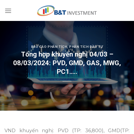
Skip
to
content
BÁO CÁO PHÂN TÍCH
,
PHÂN TÍCH ĐẦU TƯ
Tổng hợp khuyến nghị 04/03 –
08/03/2024: PVD, GMD, GAS, MWG,
PC1…..
VND khuyến nghị: PVD (TP: 36,800), GMD(TP: