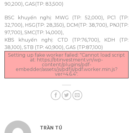
90,200), GAS(TP: 83,500)
BSC khuyến nghị: MWG (TP: 52,000), PC1 (TP:
32,700), HSG(TP: 28,350), DCM(TP: 38,700), PNJ(TP:
97,700), SMC(TP: 14,000),
KBS khuyến nghị: CTD (TP:76,700), KDH (TP:
38,100), STB (TP: 40,900), GAS (TP:87,100)
Setting up fake worker failed: "Cannot load script
at: https://btinvestment.vn/wp-
content/plugins/pdf-
embedder/assets/js/pdfjs/pdf.worker.min.js?
ver=4.6.4".
TRẦN TÚ