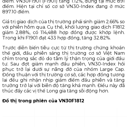
điểm. VN30F1901 (F1901) tăng 1.12%, dừng tại mức 891
điểm. Hiện tại chỉ số cơ sở VN30-Index đang ở mức
897.10 điểm.
Giá trị giao dịch của thị trường phái sinh giảm 2.66% so
với phiên hôm qua. Cụ thể, khối lượng giao dịch F1812
giảm 2.88%, có 114,488 hợp đồng được khớp lệnh.
Trong khi F1901 đạt 433 hợp đồng, tăng 32.82%.
Trước diễn biến tiêu cực từ thị trường chứng khoán
thế giới, đầu phiên sáng thị trường cơ sở Việt Nam
chìm trong sắc đỏ do tâm lý thận trọng của giới đầu
tư. Sau đợt giảm mạnh đầu phiên, VN30-Index hồi
phục trở lại dưới sự nâng đỡ của nhóm Large Cap.
Đồng thuận với thị trường cơ sở, các hợp đồng tương
lai đều ghi nhận nhịp giảm điểm đầu phiên và tăng
trưởng trở lại với biên độ tăng khá mạnh. Điều này đã
thúc đẩy các vị thế Long gia tăng sôi động hơn.
Đồ thị trong phiên của VN30F1812