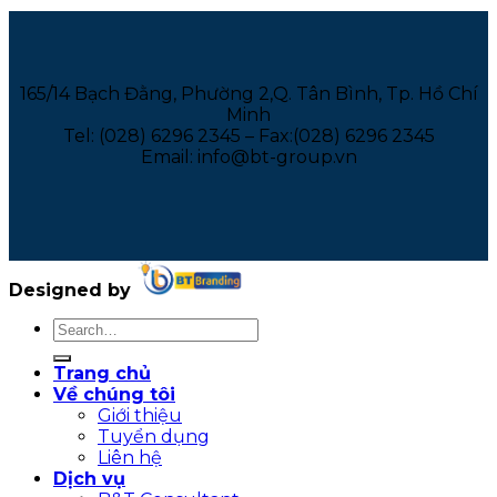
165/14 Bạch Đằng, Phường 2,Q. Tân Bình, Tp. Hồ Chí
Minh
Tel: (028) 6296 2345 – Fax:(028) 6296 2345
Email: info@bt-group.vn
Designed by
Trang chủ
Về chúng tôi
Giới thiệu
Tuyển dụng
Liên hệ
Dịch vụ