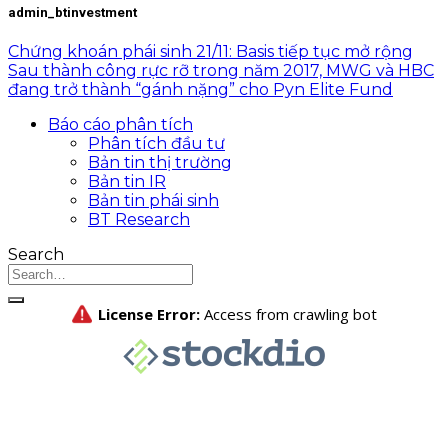
admin_btinvestment
Chứng khoán phái sinh 21/11: Basis tiếp tục mở rộng
Sau thành công rực rỡ trong năm 2017, MWG và HBC
đang trở thành “gánh nặng” cho Pyn Elite Fund
Báo cáo phân tích
Phân tích đầu tư
Bản tin thị trường
Bản tin IR
Bản tin phái sinh
BT Research
Search