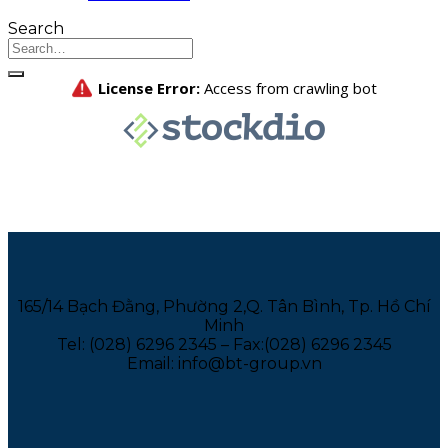
Search
165/14 Bạch Đằng, Phường 2,Q. Tân Bình, Tp. Hồ Chí
Minh
Tel: (028) 6296 2345 – Fax:(028) 6296 2345
Email: info@bt-group.vn