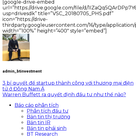
[google-drive-embed
url=”https://drive.google.com/file/d/1IZaQq5QArD
usp=drivesdk” title=”VSC_20180705_PHS.pdf”
icon=”https://drive-
thirdparty.googleusercontent.com/16/type/application/
width=”100%” height=”400″ style=”embed”]
admin_btinvestment
3 bí quyết để startup thành công với thương mại điện
tử ở Đông Nam Á
Warren Buffett ra quyết định đầu tư như thế nào?
Báo cáo phân tích
Phân tích đầu tư
Bản tin thị trường
Bản tin IR
Bản tin phái sinh
BT Research