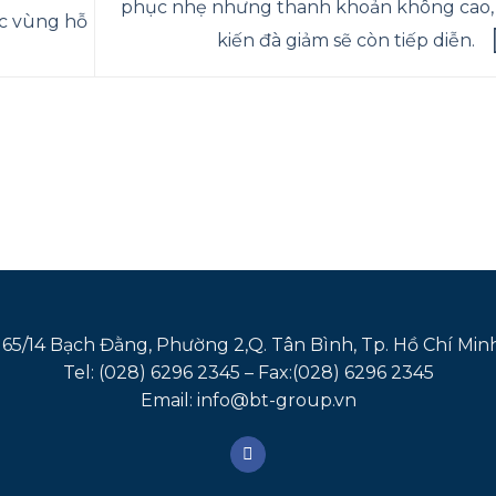
phục nhẹ nhưng thanh khoản không cao,
ợc vùng hỗ
kiến đà giảm sẽ còn tiếp diễn.
165/14 Bạch Đằng, Phường 2,Q. Tân Bình, Tp. Hồ Chí Min
Tel: (028) 6296 2345 – Fax:(028) 6296 2345
Email: info@bt-group.vn