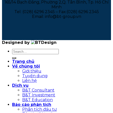
165/14 Bạch Đằng, Phường 2,Q. Tân Bình, Tp. Hồ Chí
Minh
Tel: (028) 6296 2345 – Fax:(028) 6296 2345
Email: info@bt-group.vn
Designed by
Trang chủ
Về chúng tôi
Giới thiệu
Tuyển dụng
Liên hệ
Dịch vụ
B&T Consultant
B&T Investment
B&T Education
Báo cáo phân tích
Phân tích đầu tư