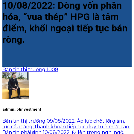
10/08/2022: Dòng vốn phân
hóa, “vua thép” HPG là tâm
điểm, khối ngoại tiếp tục bán
ròng.
Ban tin thi truong 1008
admin_btinvestment
Bản tin thị trường 09/08/2022: Áp lực chốt lời giảm,
lực cầu tăng, thanh khoản tiếp tục duy trì ở mức cao.
Bản tin phái sinh 10/08/2022: Đi lên trong nghi ngờ,