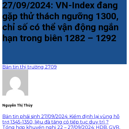
27/09/2024: VN-Index đang
gặp thử thách ngưỡng 1300,
chỉ số có thể vận động ngắn
hạn trong biên 1282 – 1292
Bản tin thị trường 2709
Nguyễn Thị Thùy
Bản tin phái sinh 27/09/2024: Kiểm định lại vùng hỗ
trợ 1345-1350, liệu đà tăng có tiếp tục duy trì ?
Tổng hợp khuyến nghị 22 – 27/09/2024: HDB, GVR,