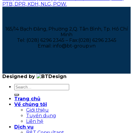
PTB, DPR, KDH, NLG, POW.
165/14 Bạch Đằng, Phường 2,Q. Tân Bình, Tp. Hồ Chí
Minh
Tel: (028) 6296 2345 – Fax:(028) 6296 2345
Email: info@bt-group.vn
Designed by
Trang chủ
Về chúng tôi
Giới thiệu
Tuyển dụng
Liên hệ
Dịch vụ
B&T Consultant