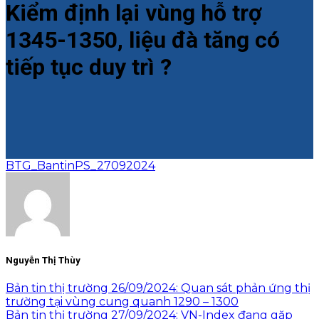
Kiểm định lại vùng hỗ trợ
1345-1350, liệu đà tăng có
tiếp tục duy trì ?
BTG_BantinPS_27092024
Nguyễn Thị Thùy
Bản tin thị trường 26/09/2024: Quan sát phản ứng thị
trường tại vùng cung quanh 1290 – 1300
Bản tin thị trường 27/09/2024: VN-Index đang gặp