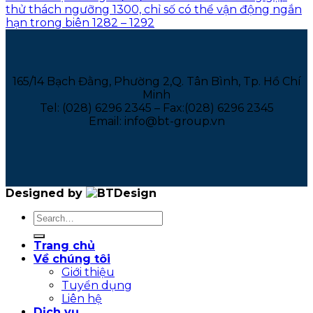
thử thách ngưỡng 1300, chỉ số có thể vận động ngắn
hạn trong biên 1282 – 1292
165/14 Bạch Đằng, Phường 2,Q. Tân Bình, Tp. Hồ Chí
Minh
Tel: (028) 6296 2345 – Fax:(028) 6296 2345
Email: info@bt-group.vn
Designed by
Trang chủ
Về chúng tôi
Giới thiệu
Tuyển dụng
Liên hệ
Dịch vụ