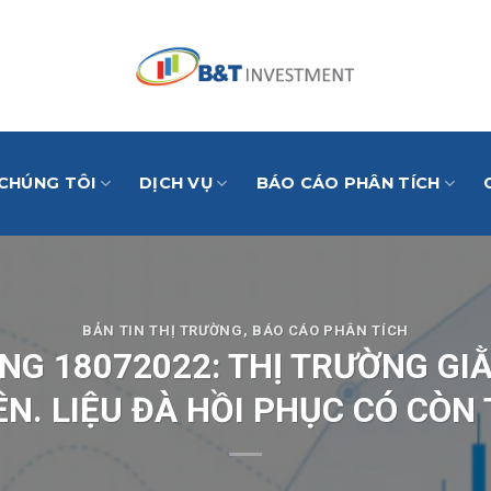
 CHÚNG TÔI
DỊCH VỤ
BÁO CÁO PHÂN TÍCH
BẢN TIN THỊ TRƯỜNG
,
BÁO CÁO PHÂN TÍCH
NG 18072022: THỊ TRƯỜNG GI
ÊN. LIỆU ĐÀ HỒI PHỤC CÓ CÒN 