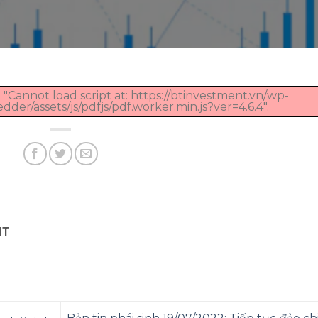
 "Cannot load script at: https://btinvestment.vn/wp-
er/assets/js/pdfjs/pdf.worker.min.js?ver=4.6.4".
NT