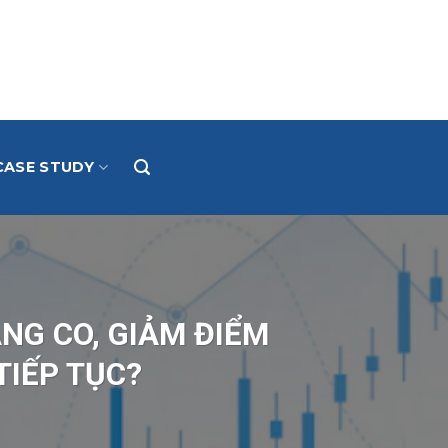
CASE STUDY
ẰNG CO, GIẢM ĐIỂM
TIẾP TỤC?