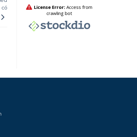
iều
 có
h