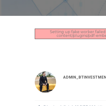
Setting up fake worker failed:
content/plugins/pdf-embedd
ADMIN_BTINVESTME