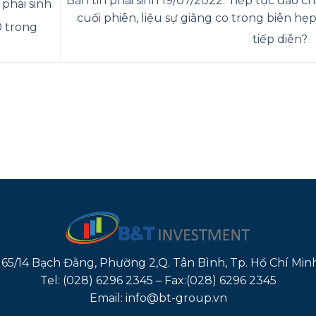
Bản tin phái sinh 19/07/2022: Tiếp tục đảo ch
 phái sinh
cuối phiên, liệu sự giằng co trong biên hẹp
0 trong
tiếp diễn?
165/14 Bạch Đằng, Phường 2,Q. Tân Bình, Tp. Hồ Chí Min
Tel: (028) 6296 2345 – Fax:(028) 6296 2345
Email: info@bt-group.vn