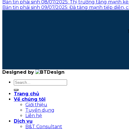
Bản tin phái sinh 08/07/2025: Thị trường tăng mạnh k
Bản tin phái sinh 09/07/2025: Đà tăng mạnh tiếp diễn, 
Designed by
Trang chủ
Về chúng tôi
Giới thiệu
Tuyển dụng
Liên hệ
Dịch vụ
B&T Consultant