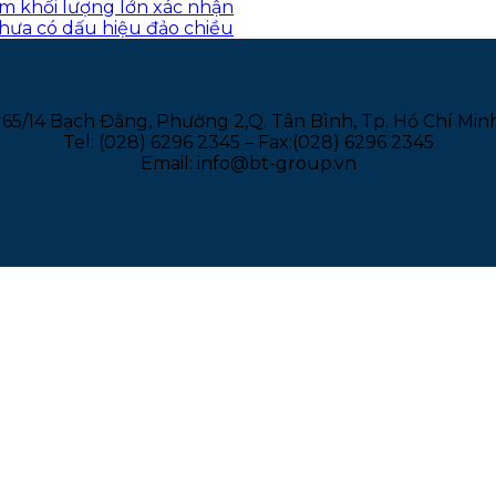
èm khối lượng lớn xác nhận
chưa có dấu hiệu đảo chiều
165/14 Bạch Đằng, Phường 2,Q. Tân Bình, Tp. Hồ Chí Min
Tel: (028) 6296 2345 – Fax:(028) 6296 2345
Email: info@bt-group.vn