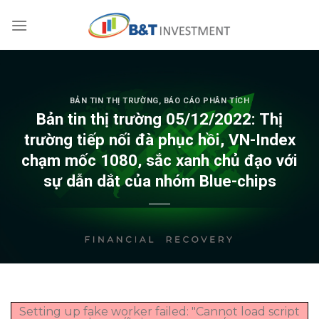
Skip
to
content
BẢN TIN THỊ TRƯỜNG
,
BÁO CÁO PHÂN TÍCH
Bản tin thị trường 05/12/2022: Thị
trường tiếp nối đà phục hồi, VN-Index
chạm mốc 1080, sắc xanh chủ đạo với
sự dẫn dắt của nhóm Blue-chips
Setting up fake worker failed: "Cannot load script