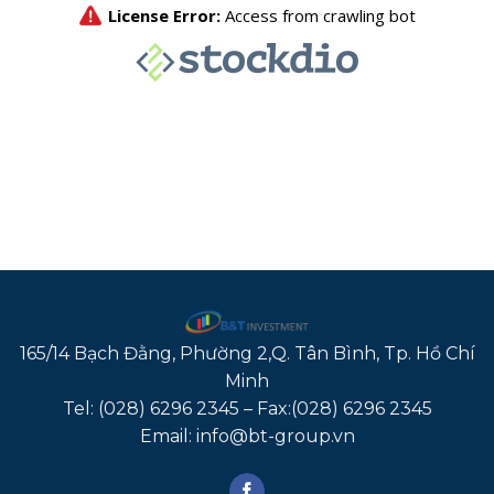
165/14 Bạch Đằng, Phường 2,Q. Tân Bình, Tp. Hồ Chí
Minh
Tel: (028) 6296 2345 – Fax:(028) 6296 2345
Email: info@bt-group.vn