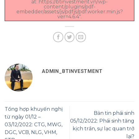
at: https://btinvestment.vn/wp-
content/plugins/pdf-
embedder/assets/js/pdfjs/pdf.worker.min.js?
ver=4.6.4".
ADMIN_BTINVESTMENT
Tổng hợp khuyến nghị
Bản tin phái sinh
từ ngày 01/12 –
05/12/2022: Phái sinh tăng
03/12/2022: CTG, MWG,
kịch trần, sự lạc quan trở
DGC, VCB, NLG, VHM,
lại?