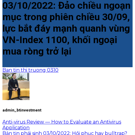
03/10/2022: Đảo chiều ngoạn
mục trong phiên chiều 30/09,
lực bắt đáy mạnh quanh vùng
VN-Index 1100, khối ngoại
mua ròng trở lại
Ban tin thi truong 0310
admin_btinvestment
Anti-virus Review — How to Evaluate an Antivirus
Application
Bản tin phái sinh 03/10/2022: Hồi phục hay bulltrap?