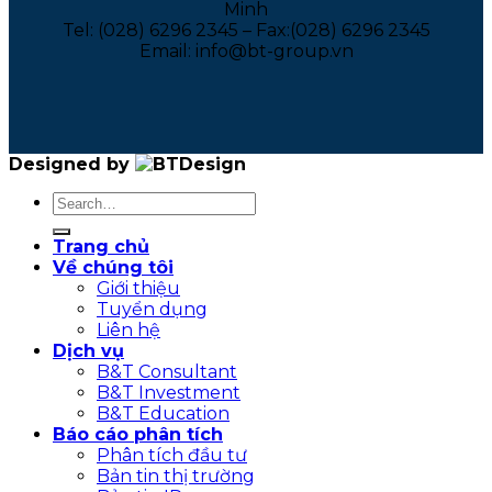
Minh
Tel: (028) 6296 2345 – Fax:(028) 6296 2345
Email: info@bt-group.vn
Designed by
Trang chủ
Về chúng tôi
Giới thiệu
Tuyển dụng
Liên hệ
Dịch vụ
B&T Consultant
B&T Investment
B&T Education
Báo cáo phân tích
Phân tích đầu tư
Bản tin thị trường