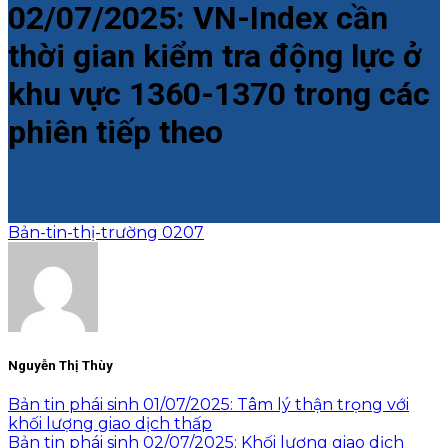
02/07/2025: VN-Index cần
thời gian kiểm tra động lực ở
khu vực 1360-1370 trong các
phiên tiếp theo
Bản-tin-thị-trường 0207
Nguyễn Thị Thùy
Bản tin phái sinh 01/07/2025: Tâm lý thận trọng với
khối lượng giao dịch thấp
Bản tin phái sinh 02/07/2025: Khối lượng giao dịch