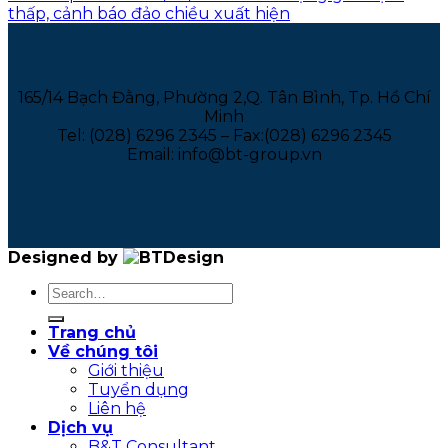
thấp, cảnh báo đảo chiều xuất hiện
165/14 Bạch Đằng, Phường 2,Q. Tân Bình, Tp. Hồ Chí
Minh
Tel: (028) 6296 2345 – Fax:(028) 6296 2345
Email: info@bt-group.vn
Designed by
Trang chủ
Về chúng tôi
Giới thiệu
Tuyển dụng
Liên hệ
Dịch vụ
B&T Consultant