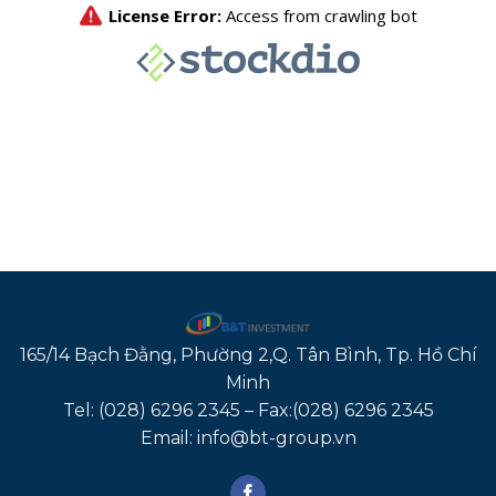
165/14 Bạch Đằng, Phường 2,Q. Tân Bình, Tp. Hồ Chí
Minh
Tel: (028) 6296 2345 – Fax:(028) 6296 2345
Email: info@bt-group.vn