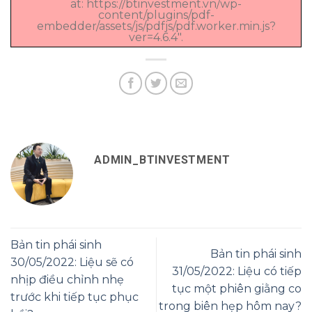
at: https://btinvestment.vn/wp-
content/plugins/pdf-
embedder/assets/js/pdfjs/pdf.worker.min.js?
ver=4.6.4".
ADMIN_BTINVESTMENT
Bản tin phái sinh
Bản tin phái sinh
30/05/2022: Liệu sẽ có
31/05/2022: Liệu có tiếp
nhịp điều chỉnh nhẹ
tục một phiên giằng co
trước khi tiếp tục phục
trong biên hẹp hôm nay?