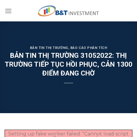
Skip
to
content
BẢN TIN THỊ TRƯỜNG
,
BÁO CÁO PHÂN TÍCH
BẢN TIN THỊ TRƯỜNG 31052022: THỊ
TRƯỜNG TIẾP TỤC HỒI PHỤC, CẢN 1300
ĐIỂM ĐANG CHỜ
Setting up fake worker failed: "Cannot load script