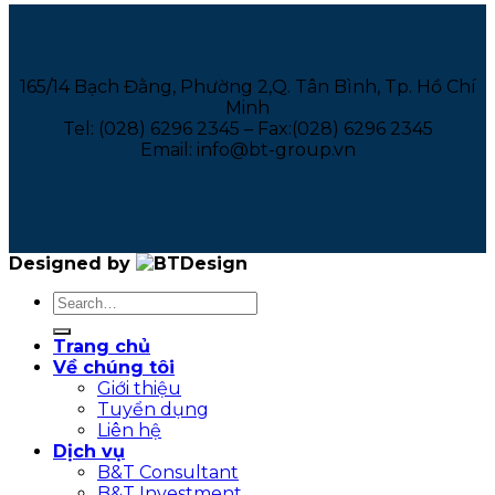
165/14 Bạch Đằng, Phường 2,Q. Tân Bình, Tp. Hồ Chí
Minh
Tel: (028) 6296 2345 – Fax:(028) 6296 2345
Email: info@bt-group.vn
Designed by
Trang chủ
Về chúng tôi
Giới thiệu
Tuyển dụng
Liên hệ
Dịch vụ
B&T Consultant
B&T Investment