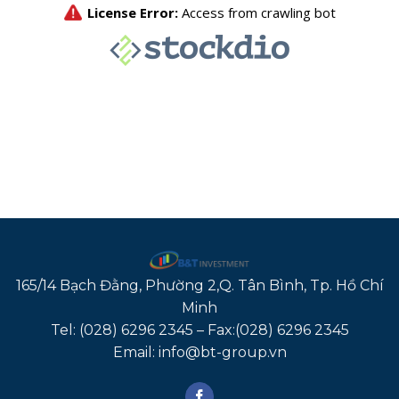
165/14 Bạch Đằng, Phường 2,Q. Tân Bình, Tp. Hồ Chí
Minh
Tel: (028) 6296 2345 – Fax:(028) 6296 2345
Email: info@bt-group.vn