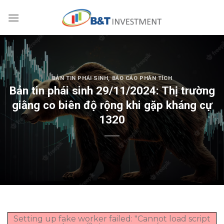
Skip
to
content
BẢN TIN PHÁI SINH
,
BÁO CÁO PHÂN TÍCH
Bản tin phái sinh 29/11/2024: Thị trường
giằng co biên độ rộng khi gặp kháng cự
1320
Setting up fake worker failed: "Cannot load script