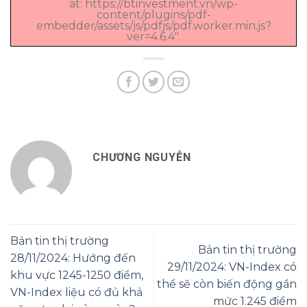
at: https://btinvestment.vn/wp-
content/plugins/pdf-
embedder/assets/js/pdfjs/pdf.worker.min.js?
ver=4.6.4".
CHƯƠNG NGUYỄN
Bản tin thị trường
Bản tin thị trường
28/11/2024: Hướng đến
29/11/2024: VN-Index có
khu vực 1245-1250 điểm,
thể sẽ còn biến động gần
VN-Index liệu có đủ khả
mức 1.245 điểm