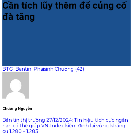
Cần tích lũy thêm để củng cố
đà tăng
BTG_Bantin_Phaisinh Chương (42)
Chương Nguyễn
Bản tin thị trường 27/12/2024: Tín hiệu tích cực ngắn
hạn có thể giúp VN-Index kiểm định lại vùng kháng
cự 1.280 – 1.283