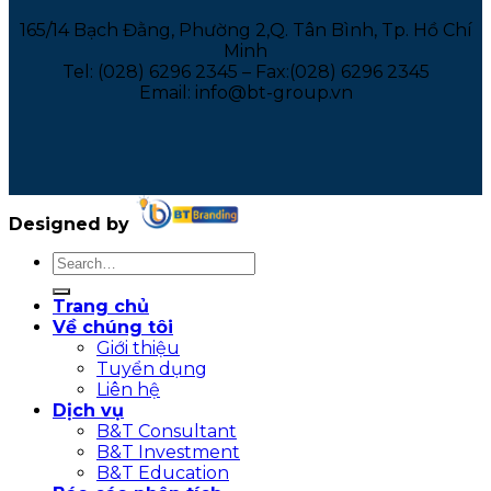
165/14 Bạch Đằng, Phường 2,Q. Tân Bình, Tp. Hồ Chí
Minh
Tel: (028) 6296 2345 – Fax:(028) 6296 2345
Email: info@bt-group.vn
Designed by
Trang chủ
Về chúng tôi
Giới thiệu
Tuyển dụng
Liên hệ
Dịch vụ
B&T Consultant
B&T Investment
B&T Education