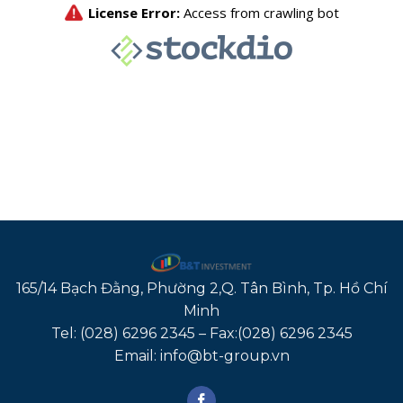
165/14 Bạch Đằng, Phường 2,Q. Tân Bình, Tp. Hồ Chí
Minh
Tel: (028) 6296 2345 – Fax:(028) 6296 2345
Email: info@bt-group.vn