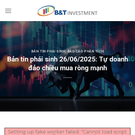
Skip
to
content
BẢN TIN PHÁI SINH
,
BÁO CÁO PHÂN TÍCH
Bản tin phái sinh 26/06/2025: Tự doanh
đảo chiều mua ròng mạnh
Setting up fake worker failed: "Cannot load script