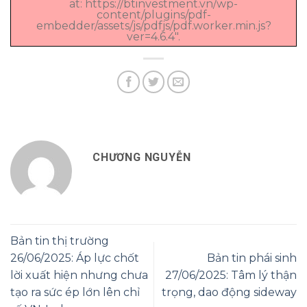
at: https://btinvestment.vn/wp-
content/plugins/pdf-
embedder/assets/js/pdfjs/pdf.worker.min.js?
ver=4.6.4".
CHƯƠNG NGUYỄN
Bản tin thị trường
26/06/2025: Áp lực chốt
Bản tin phái sinh
lời xuất hiện nhưng chưa
27/06/2025: Tâm lý thận
tạo ra sức ép lớn lên chỉ
trọng, dao động sideway