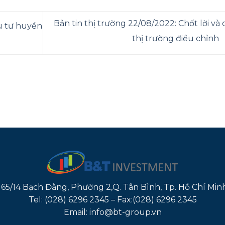
Bản tin thị trường 22/08/2022: Chốt lời và 
u tư huyền
thị trường điều chỉnh
165/14 Bạch Đằng, Phường 2,Q. Tân Bình, Tp. Hồ Chí Min
Tel: (028) 6296 2345 – Fax:(028) 6296 2345
Email: info@bt-group.vn