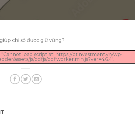
 giúp chỉ số được giữ vững?
 "Cannot load script at: https://btinvestment.vn/wp-
er/assets/js/pdfjs/pdf.worker.min.js?ver=4.6.4".
NT