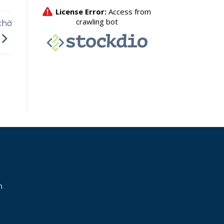
chờ
h