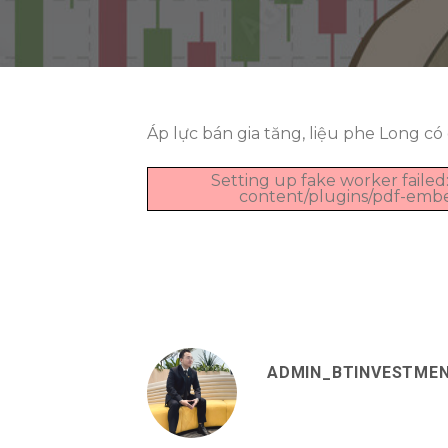
Áp lực bán gia tăng, liệu phe Long có
Setting up fake worker failed:
content/plugins/pdf-embedd
ADMIN_BTINVESTME