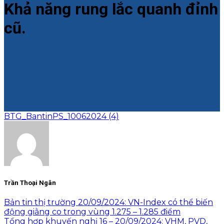
Khả năng rung lắc quanh đỉnh
cũ.
BTG_BantinPS_10062024 (4)
Trần Thoại Ngân
Bản tin thị trường 20/09/2024: VN-Index có thể biến
động giằng co trong vùng 1.275 – 1.285 điểm
Tổng hợp khuyến nghị 16 – 20/09/2024: VHM, PVD,