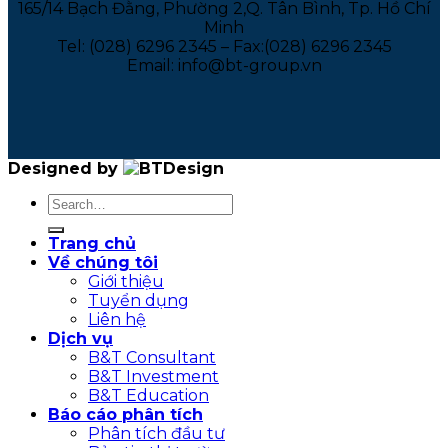
165/14 Bạch Đằng, Phường 2,Q. Tân Bình, Tp. Hồ Chí
Minh
Tel: (028) 6296 2345 – Fax:(028) 6296 2345
Email: info@bt-group.vn
Designed by
Trang chủ
Về chúng tôi
Giới thiệu
Tuyển dụng
Liên hệ
Dịch vụ
B&T Consultant
B&T Investment
B&T Education
Báo cáo phân tích
Phân tích đầu tư