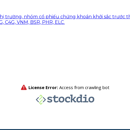
thị trường, nhóm cổ phiếu chứng khoán khởi sắc trước th
G, C4G, VNM, BSR, PHR, ELC.