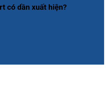
rt có dần xuất hiện?