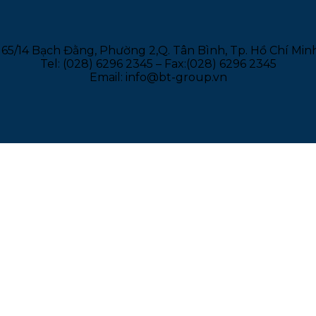
165/14 Bạch Đằng, Phường 2,Q. Tân Bình, Tp. Hồ Chí Min
Tel: (028) 6296 2345 – Fax:(028) 6296 2345
Email: info@bt-group.vn