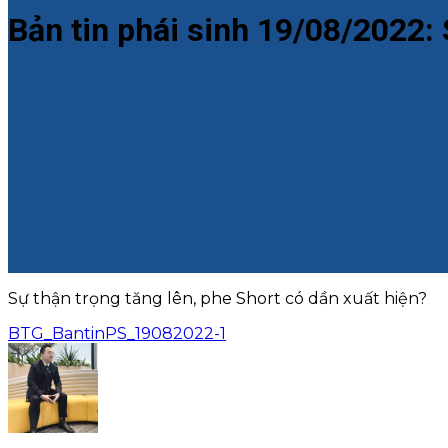
Bản tin phái sinh 19/08/2022: 
Sự thận trọng tăng lên, phe Short có dần xuất hiện?
BTG_BantinPS_19082022-1