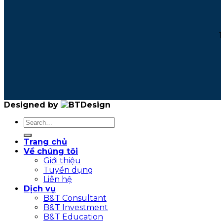
Designed by
Trang chủ
Về chúng tôi
Giới thiệu
Tuyển dụng
Liên hệ
Dịch vụ
B&T Consultant
B&T Investment
B&T Education