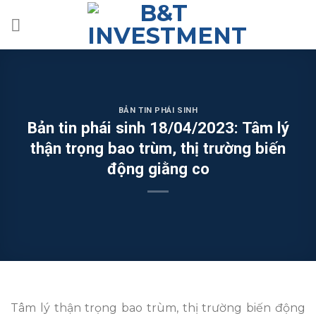
Skip
to
content
BẢN TIN PHÁI SINH
Bản tin phái sinh 18/04/2023: Tâm lý
thận trọng bao trùm, thị trường biến
động giằng co
Tâm lý thận trọng bao trùm, thị trường biến động