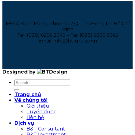
165/14 Bạch Đằng, Phường 2,Q. Tân Bình, Tp. Hồ Chí
Minh
Tel: (028) 6296 2345 – Fax:(028) 6296 2345
Email: info@bt-group.vn
Designed by
Trang chủ
Về chúng tôi
Giới thiệu
Tuyển dụng
Liên hệ
Dịch vụ
B&T Consultant
B&T Investment