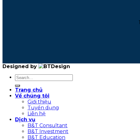
Designed by
Trang chủ
Về chúng tôi
Giới thiệu
Tuyển dụng
Liên hệ
Dịch vụ
B&T Consultant
B&T Investment
B&T Education