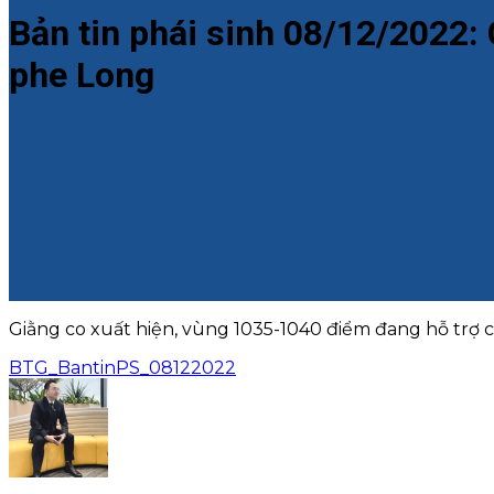
Bản tin phái sinh 08/12/2022:
phe Long
Giằng co xuất hiện, vùng 1035-1040 điểm đang hỗ trợ
BTG_BantinPS_08122022