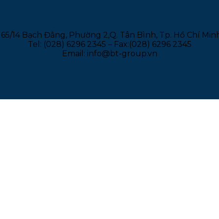
165/14 Bạch Đằng, Phường 2,Q. Tân Bình, Tp. Hồ Chí Min
Tel: (028) 6296 2345 – Fax:(028) 6296 2345
Email: info@bt-group.vn