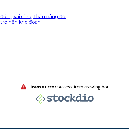
C đóng vai công thần nâng đỡ.
n trở nên khó đoán.