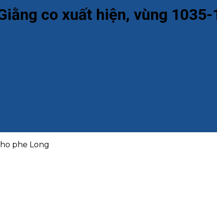
 Giằng co xuất hiện, vùng 1035
 cho phe Long