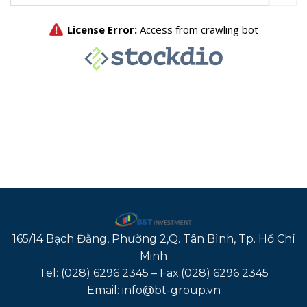
165/14 Bạch Đằng, Phường 2,Q. Tân Bình, Tp. Hồ Chí
Minh
Tel: (028) 6296 2345 – Fax:(028) 6296 2345
Email: info@bt-group.vn