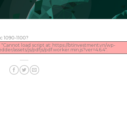
c 1090-1100?
 "Cannot load script at: https://btinvestment.vn/wp-
er/assets/js/pdfjs/pdf.worker.min.js?ver=4.6.4".