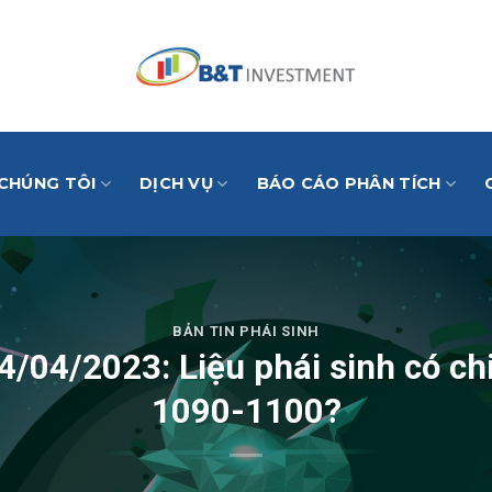
 CHÚNG TÔI
DỊCH VỤ
BÁO CÁO PHÂN TÍCH
BẢN TIN PHÁI SINH
04/04/2023: Liệu phái sinh có 
1090-1100?