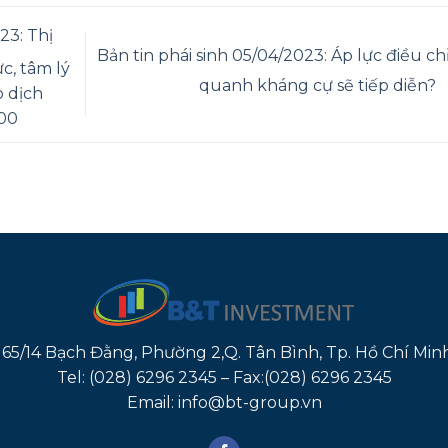
23: Thị
Bản tin phái sinh 05/04/2023: Áp lực điều ch
ực, tâm lý
quanh kháng cự sẽ tiếp diễn?
o dịch
100
165/14 Bạch Đằng, Phường 2,Q. Tân Bình, Tp. Hồ Chí Min
Tel: (028) 6296 2345 – Fax:(028) 6296 2345
Email: info@bt-group.vn