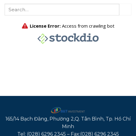
165/14 Bạch Đằng, Phường 2,Q. Tân Bình, Tp. Hồ Chí
Minh
Tel: (028) 6296 2345 – Fax:(028) 6296 2345