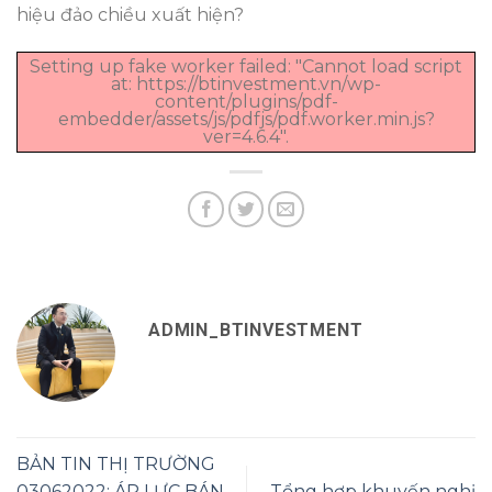
hiệu đảo chiều xuất hiện?
Setting up fake worker failed: "Cannot load script
at: https://btinvestment.vn/wp-
content/plugins/pdf-
embedder/assets/js/pdfjs/pdf.worker.min.js?
ver=4.6.4".
ADMIN_BTINVESTMENT
BẢN TIN THỊ TRƯỜNG
03062022: ÁP LỰC BÁN
Tổng hợp khuyến nghị