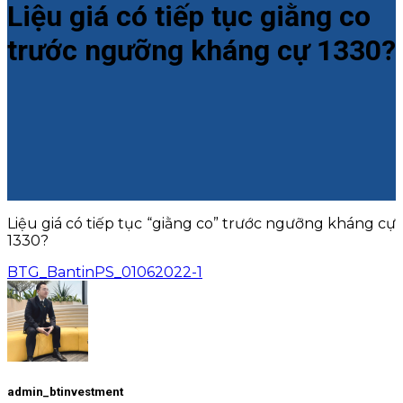
Liệu giá có tiếp tục giằng co
trước ngưỡng kháng cự 1330?
Liệu giá có tiếp tục “giằng co” trước ngưỡng kháng cự
1330?
BTG_BantinPS_01062022-1
admin_btinvestment