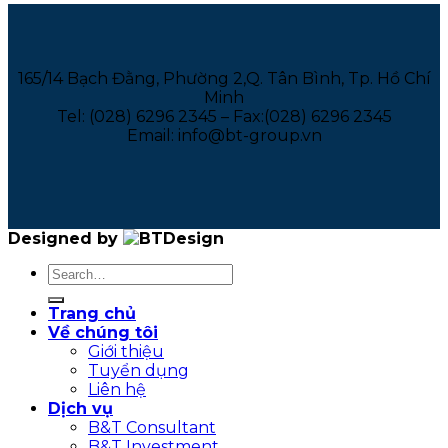
165/14 Bạch Đằng, Phường 2,Q. Tân Bình, Tp. Hồ Chí
Minh
Tel: (028) 6296 2345 – Fax:(028) 6296 2345
Email: info@bt-group.vn
Designed by
Trang chủ
Về chúng tôi
Giới thiệu
Tuyển dụng
Liên hệ
Dịch vụ
B&T Consultant
B&T Investment