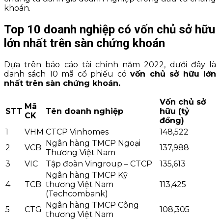
khoán.
Top 10 doanh nghiệp có vốn chủ sở hữu
lớn nhất trên sàn chứng khoán
Dựa trên báo cáo tài chính năm 2022, dưới đây là
danh sách 10 mã cổ phiếu có
vốn chủ sở hữu lớn
nhất trên sàn chứng khoán.
Vốn chủ sở
Mã
STT
Tên doanh nghiệp
hữu (tỷ
CK
đồng)
1
VHM
CTCP Vinhomes
148,522
Ngân hàng TMCP Ngoại
2
VCB
137,988
Thương Việt Nam
3
VIC
Tập đoàn Vingroup – CTCP
135,613
Ngân hàng TMCP Kỹ
4
TCB
thương Việt Nam
113,425
(Techcombank)
Ngân hàng TMCP Công
5
CTG
108,305
thương Việt Nam