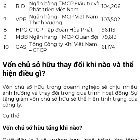
Ngân hàng TMCP Đầu tư và
6
BID
104,206
Phát triển Việt Nam
Ngân hàng TMCP Việt Nam
7
VPB
103,502
Thịnh Vượng
8
HPG
CTCP Tập đoàn Hòa Phát
96,113
9
MBB
Ngân hàng TMCP Quân đội
79,613
Tổng Công ty Khí Việt Nam
10
GAS
61,174
– CTCP
Vốn chủ sở hữu thay đổi khi nào và thể
hiện điều gì?
Vốn chủ sở hữu trong doanh nghiệp sẽ chịu nhiều
ảnh hưởng và thay đổi trong quá trình hoạt động. Sự
tăng giảm vốn chủ sở hữu sẽ thể hiện tình trạng của
công ty.
Cụ thể:
Vốn chủ sở hữu tăng khi nào?