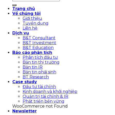
Trang chủ
Về chúng tôi
Giới thiệu
Tuyển dụng
Liên hệ
Dịch vụ
B&T Consultant
B&T Investment
B&T Education
Báo cáo phân tích
Phân tích đầu tư
Bản tin thị trường
Bản tin IR
Bản tin phái sinh
BT Research
Case study
Đầu tư tài chính
Kinh doanh và khởi nghiệp
Quản trị tài chính & IR
Phát triển bền vững
WooCommerce not Found
Newsletter