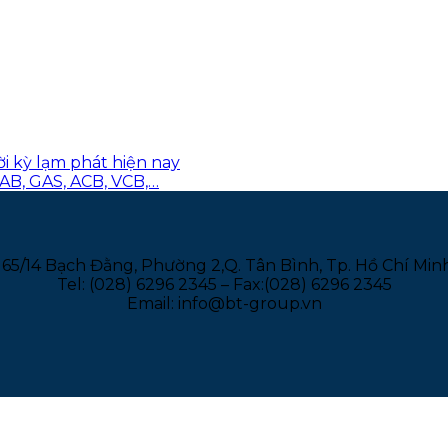
ời kỳ lạm phát hiện nay
AB, GAS, ACB, VCB,…
165/14 Bạch Đằng, Phường 2,Q. Tân Bình, Tp. Hồ Chí Min
Tel: (028) 6296 2345 – Fax:(028) 6296 2345
Email: info@bt-group.vn