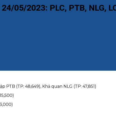
 24/05/2023: PLC, PTB, NLG, L
p PTB (TP: 48,649), Khả quan NLG (TP: 47,851)
15,500)
3,000)