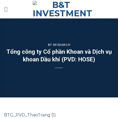
Skip
to
content
BT RESEARCH
Tổng công ty Cổ phần Khoan và Dịch vụ
khoan Dầu khí (PVD: HOSE)
BTG_PVD_ThaoTrang (1)