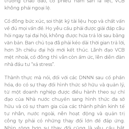
trường chao đảo, cổ phiếu nằm sàn la liệt, VCB
không phải ngoại lệ.
Cổ đông bức xúc, soi thật kỹ tài liệu họp và chất vấn
về đủ mọi vấn đề. Họ yêu cầu phải được giải đáp câu
hỏi ngay tại đại hội, không được hứa trả lời sau bằng
văn bản. Ban chủ tọa đã phải kéo dài thời gian trả lời,
hơn 3h chiều đại hội mới kết thúc. Lãnh đạo VCB
mệt nhoài, cổ đông thì vẫn còn ấm ức, lên diễn đàn
nhà đầu tư “xả stress”.
Thành thực mà nói, đối với các DNNN sau cổ phần
hóa, do có sự thay đổi hình thức sở hữu và quản lý,
từ một doanh nghiệp được điều hành theo sự chỉ
đạo của Nhà nước chuyển sang hình thức đa sở
hữu và có sự tham gia của các thành phần kinh tế
tư nhân, nước ngoài, nên hoạt động và quản trị
công ty phải có những thay đổi lớn để đáp ứng.
Nhìn rộng hơn sự thay đổi cũng là yêu cầu bắt