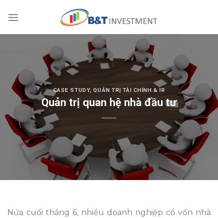
Skip
to
content
CASE STUDY
,
QUẢN TRỊ TÀI CHÍNH & IR
Quản trị quan hệ nhà đầu tư
Nửa cuối tháng 6, nhiều doanh nghiệp có vốn nhà