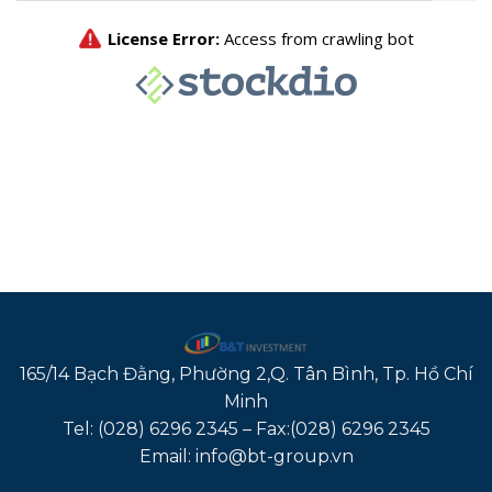
165/14 Bạch Đằng, Phường 2,Q. Tân Bình, Tp. Hồ Chí
Minh
Tel: (028) 6296 2345 – Fax:(028) 6296 2345
Email: info@bt-group.vn