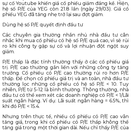
sự cố Youtube khiến giá cổ phiếu giảm đáng kể. Hiện,
hệ số P/E của YEG còn 21.8 lần (ngày 29/03). Giá cổ
phiếu YEG đã tăng nhẹ trở lại sau đợt giảm.
Dùng hệ số P/E quyết định đầu tư
Các chuyên gia thường nhắn nhủ nhà đầu tư cân
nhắc khi mua cổ phiếu có hệ số P/E quá cao, vì sẽ rủi
ro khi công ty gặp sự cố và lợi nhuận đột ngột suy
giảm.
P/E thấp là đặc tính thường thấy ở các cổ phiếu giá
trị. P/E cao thường gắn liền với những công ty tăng
trưởng. Cổ phiếu có P/E cao thường rủi ro hơn P/E
thấp. Để chọn cổ phiếu giá trị và an toàn, nhà đầu tư
thường lọc những cổ phiếu có hệ số P/E < 10. Tuy
nhiên, P/E từ 5-12 là bình thường. Thông thường, nhà
đầu tư có thể xem xét các doanh nghiệp có P/E < 1/Lãi
suất ngân hàng. Ví dụ: Lãi suất ngân hàng = 6.5%, thì
khi đó P/E < 15.4.
Nhưng trên thực tế, nhiều cổ phiếu có P/E cao vẫn
tăng giá, trong khi cổ phiếu có P/E thấp không thể
tăng giá trong một thời gian dài. Nếu chỉ thấy P/E của