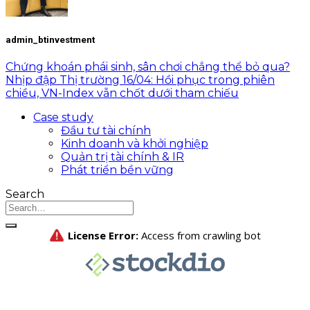
admin_btinvestment
Chứng khoán phái sinh, sân chơi chẳng thể bỏ qua?
Nhịp đập Thị trường 16/04: Hồi phục trong phiên
chiều, VN-Index vẫn chốt dưới tham chiếu
Case study
Đầu tư tài chính
Kinh doanh và khởi nghiệp
Quản trị tài chính & IR
Phát triển bền vững
Search