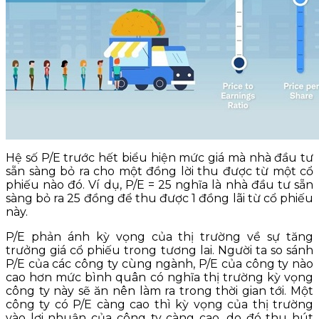
Hệ số P/E trước hết biểu hiện mức giá mà nhà đầu tư
sẵn sàng bỏ ra cho một đồng lời thu được từ một cổ
phiếu nào đó. Ví dụ, P/E = 25 nghĩa là nhà đầu tư sẵn
sàng bỏ ra 25 đồng để thu được 1 đồng lãi từ cổ phiếu
này.
P/E phản ánh kỳ vọng của thị trường về sự tăng
trưởng giá cổ phiếu trong tương lai. Người ta so sánh
P/E của các công ty cùng ngành, P/E của công ty nào
cao hơn mức bình quân có nghĩa thị trường kỳ vọng
công ty này sẽ ăn nên làm ra trong thời gian tới. Một
công ty có P/E càng cao thì kỳ vọng của thị trường
vào lợi nhuận của công ty càng cao, do đó thu hút