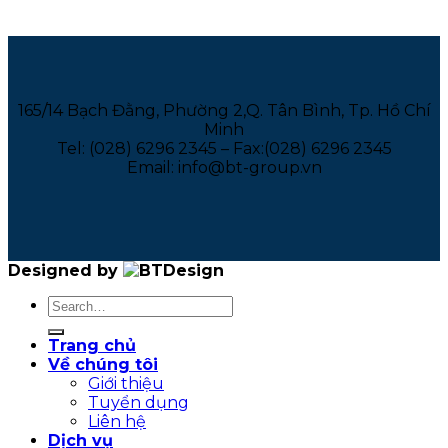
165/14 Bạch Đằng, Phường 2,Q. Tân Bình, Tp. Hồ Chí
Minh
Tel: (028) 6296 2345 – Fax:(028) 6296 2345
Email: info@bt-group.vn
Designed by
Trang chủ
Về chúng tôi
Giới thiệu
Tuyển dụng
Liên hệ
Dịch vụ