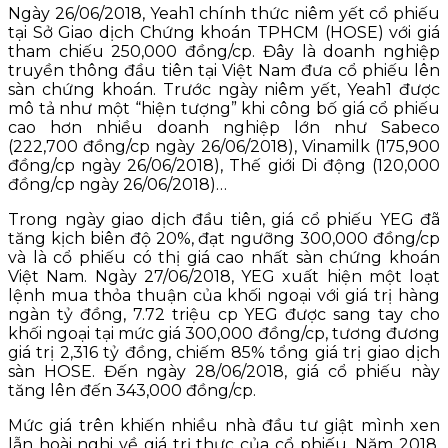
Ngày 26/06/2018, Yeah1 chính thức niêm yết cổ phiếu
tại Sở Giao dịch Chứng khoán TPHCM (HOSE) với giá
tham chiếu 250,000 đồng/cp. Đây là doanh nghiệp
truyền thông đầu tiên tại Việt Nam đưa cổ phiếu lên
sàn chứng khoán. Trước ngày niêm yết, Yeah1 được
mô tả như một “hiện tượng” khi công bố giá cổ phiếu
cao hơn nhiều doanh nghiệp lớn như Sabeco
(222,700 đồng/cp ngày 26/06/2018), Vinamilk (175,900
đồng/cp ngày 26/06/2018), Thế giới Di động (120,000
đồng/cp ngày 26/06/2018)…
Trong ngày giao dịch đầu tiên, giá cổ phiếu YEG đã
tăng kịch biên độ 20%, đạt ngưỡng 300,000 đồng/cp
và là cổ phiếu có thị giá cao nhất sàn chứng khoán
Việt Nam. Ngày 27/06/2018, YEG xuất hiện một loạt
lệnh mua thỏa thuận của khối ngoại với giá trị hàng
ngàn tỷ đồng, 7.72 triệu cp YEG được sang tay cho
khối ngoại tại mức giá 300,000 đồng/cp, tương đương
giá trị 2,316 tỷ đồng, chiếm 85% tổng giá trị giao dịch
sàn HOSE. Đến ngày 28/06/2018, giá cổ phiếu này
tăng lên đến 343,000 đồng/cp.
Mức giá trên khiến nhiều nhà đầu tư giật mình xen
lẫn hoài nghi về giá trị thực của cổ phiếu. Năm 2018,