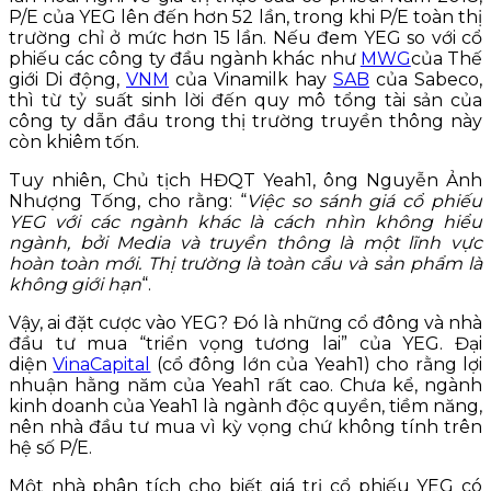
P/E của YEG lên đến hơn 52 lần, trong khi P/E toàn thị
trường chỉ ở mức hơn 15 lần. Nếu đem YEG so với cổ
phiếu các công ty đầu ngành khác như
MWG
của Thế
giới Di động,
VNM
của Vinamilk hay
SAB
của Sabeco,
thì từ tỷ suất sinh lời đến quy mô tổng tài sản của
công ty dẫn đầu trong thị trường truyền thông này
còn khiêm tốn.
Tuy nhiên, Chủ tịch HĐQT Yeah1, ông Nguyễn Ảnh
Nhượng Tống, cho rằng: “
Việc so sánh giá cổ phiếu
YEG với các ngành khác là cách nhìn không hiểu
ngành, bởi Media và truyền thông là một lĩnh vực
hoàn toàn mới. Thị trường là toàn cầu và sản phẩm là
không giới hạn
“.
Vậy, ai đặt cược vào YEG? Đó là những cổ đông và nhà
đầu tư mua “triển vọng tương lai” của YEG. Đại
diện
VinaCapital
(cổ đông lớn của Yeah1) cho rằng lợi
nhuận hằng năm của Yeah1 rất cao. Chưa kể, ngành
kinh doanh của Yeah1 là ngành độc quyền, tiềm năng,
nên nhà đầu tư mua vì kỳ vọng chứ không tính trên
hệ số P/E.
Một nhà phân tích cho biết giá trị cổ phiếu YEG có