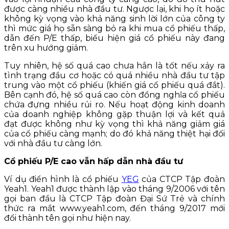
được càng nhiều nhà đầu tư. Ngược lại, khi họ ít hoặc
không kỳ vọng vào khả năng sinh lời lớn của công ty
thì mức giá họ sẵn sàng bỏ ra khi mua cổ phiếu thấp,
dẫn đến P/E thấp, biểu hiện giá cổ phiếu này đang
trên xu hướng giảm.
Tuy nhiên, hệ số quá cao chưa hẳn là tốt nếu xảy ra
tình trạng đầu cơ hoặc có quá nhiều nhà đầu tư tập
trung vào một cổ phiếu (khiến giá cổ phiếu quá đắt).
Bên cạnh đó, hệ số quá cao còn đồng nghĩa cổ phiếu
chứa đựng nhiều rủi ro. Nếu hoạt động kinh doanh
của doanh nghiệp không gặp thuận lợi và kết quả
đạt được không như kỳ vọng thì khả năng giảm giá
của cổ phiếu càng mạnh; do đó khả năng thiệt hại đối
với nhà đầu tư càng lớn.
Cổ phiếu P/E cao vẫn hấp dẫn nhà đầu tư
Ví dụ điển hình là cổ phiếu
YEG
của CTCP Tập đoàn
Yeah1. Yeah1 được thành lập vào tháng 9/2006 với tên
gọi ban đầu là CTCP Tập đoàn Đại Sứ Trẻ và chính
thức ra mắt www.yeah1.com, đến tháng 9/2017 mới
đổi thành tên gọi như hiện nay.