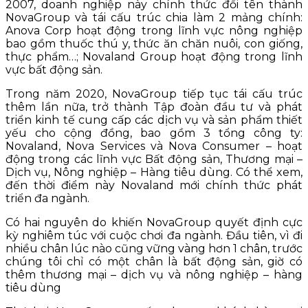
2007, doanh nghiệp này chính thức đổi tên thành
NovaGroup và tái cấu trúc chia làm 2 mảng chính:
Anova Corp hoạt động trong lĩnh vực nông nghiệp
bao gồm thuốc thú y, thức ăn chăn nuôi, con giống,
thực phẩm…; Novaland Group hoạt động trong lĩnh
vực bất động sản.
Trong năm 2020, NovaGroup tiếp tục tái cấu trúc
thêm lần nữa, trở thành Tập đoàn đầu tư và phát
triển kinh tế cung cấp các dịch vụ và sản phẩm thiết
yếu cho cộng đồng, bao gồm 3 tổng công ty:
Novaland, Nova Services và Nova Consumer – hoạt
động trong các lĩnh vực Bất động sản, Thương mại –
Dịch vụ, Nông nghiệp – Hàng tiêu dùng. Có thể xem,
đến thời điểm này Novaland mới chính thức phát
triển đa ngành.
Có hai nguyên do khiến NovaGroup quyết định cực
kỳ nghiêm túc với cuộc chơi đa ngành. Đầu tiên, vì đi
nhiều chân lúc nào cũng vững vàng hơn 1 chân, trước
chúng tôi chỉ có một chân là bất động sản, giờ có
thêm thương mại – dịch vụ và nông nghiệp – hàng
tiêu dùng