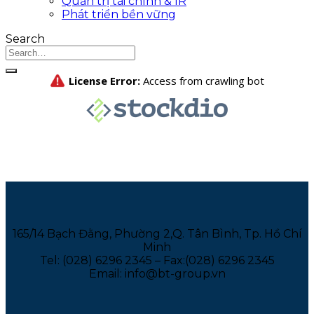
Quản trị tài chính & IR
Phát triển bền vững
Search
165/14 Bạch Đằng, Phường 2,Q. Tân Bình, Tp. Hồ Chí
Minh
Tel: (028) 6296 2345 – Fax:(028) 6296 2345
Email: info@bt-group.vn