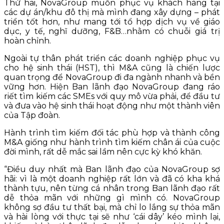
Thứ hai, NovaGroup muốn phục vụ khách hàng tại
các dự án/khu đô thị mà mình đang xây dựng – phát
triển tốt hơn, như mang tới tổ hợp dịch vụ về giáo
dục, y tế, nghĩ dưỡng, F&B…nhằm có chuỗi giá trị
hoàn chỉnh.
Ngoài tự thân phát triển các doanh nghiệp phục vụ
cho hệ sinh thái (HST), thì M&A cũng là chiến lược
quan trọng để NovaGroup đi đa ngành nhanh và bền
vững hơn. Hiện Ban lãnh đạo NovaGroup đang ráo
riết tìm kiếm các SMEs với quy mô vừa phải, để đầu tư
và đưa vào hệ sinh thái hoạt động như một thành viên
của Tập đoàn.
Hành trình tìm kiếm đối tác phù hợp và thành công
M&A giống như hành trình tìm kiếm chân ái của cuộc
đời mình, rất dễ mắc sai lầm nên cực kỳ khó khăn.
“Điều duy nhất mà Ban lãnh đạo của NovaGroup sợ
hãi: vì là một doanh nghiệp rất lớn và đã có kha khá
thành tựu, nên từng cá nhân trong Ban lãnh đạo rất
dễ thỏa mãn với những gì mình có. NovaGroup
không sợ đầu tư thất bại, mà chỉ lo lắng sự thỏa mãn
và hài lòng với thực tại sẽ như ‘cái dây’ kéo mình lại,