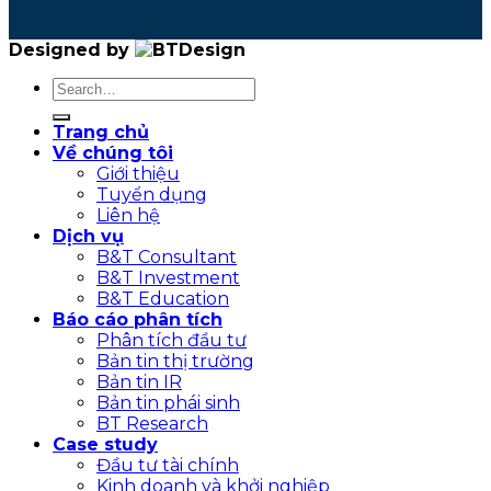
Designed by
Trang chủ
Về chúng tôi
Giới thiệu
Tuyển dụng
Liên hệ
Dịch vụ
B&T Consultant
B&T Investment
B&T Education
Báo cáo phân tích
Phân tích đầu tư
Bản tin thị trường
Bản tin IR
Bản tin phái sinh
BT Research
Case study
Đầu tư tài chính
Kinh doanh và khởi nghiệp