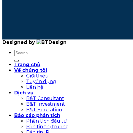
Designed by
Trang chủ
Về chúng tôi
Giới thiệu
Tuyển dụng
Liên hệ
Dịch vụ
B&T Consultant
B&T Investment
B&T Education
Báo cáo phân tích
Phân tích đầu tư
Bản tin thị trường
Bản tin IR