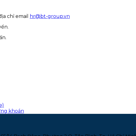
địa chỉ email
hr@bt-group.vn
yển.
ấn.
e)
hứng khoán