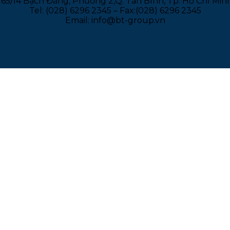
165/14 Bạch Đằng, Phường 2,Q. Tân Bình, Tp. Hồ Chí Min
Tel: (028) 6296 2345 – Fax:(028) 6296 2345
Email: info@bt-group.vn